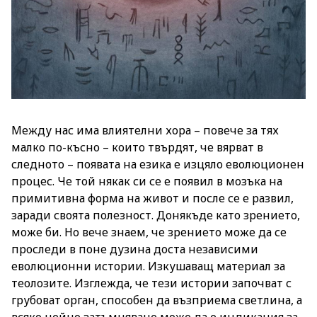
Между нас има влиятелни хора – повече за тях
малко по-късно – които твърдят, че вярват в
следното – появата на езика е изцяло еволюционен
процес. Че той някак си се е появил в мозъка на
примитивна форма на живот и после се е развил,
заради своята полезност. Донякъде като зрението,
може би. Но вече знаем, че зрението може да се
проследи в поне дузина доста независими
еволюционни истории. Изкушаващ материал за
теолозите. Изглежда, че тези истории започват с
грубоват орган, способен да възприема светлина, а
всяко нейно затъмняване може да е индикация за