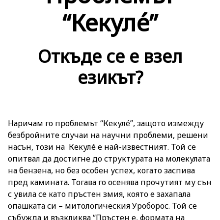
“Кекулé”
Откъде се e взел
езикът?
Наричам го проблемът “Кекулé”, защото измежду
безбройните случаи на научни проблеми, решени
насън, този на Кекулé е най-известният. Той се
опитвал да достигне до структурата на молекулата
на бензена, но без особен успех, когато заспива
пред камината. Тогава го осенява прочутият му сън
с увила се като пръстен змия, която е захапала
опашката си – митологическия Уроборос. Той се
събужда и възкликва “Пръстен е, формата на