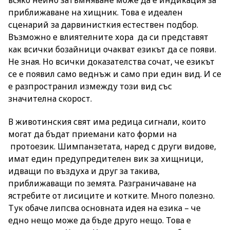
приближаване на хищник. Това е идеален
сценарий за дарвинисткия естествен подбор.
Възможно е влиятелните хора да си представят
как всички бозайници очакват езикът да се появи.
Не зная. Но всички доказателства сочат, че езикът
се е появил само веднъж и само при един вид. И се
е разпространил измежду този вид със
значителна скорост.
В животинския свят има редица сигнали, които
могат да бъдат приемани като форми на
протоезик. Шимпанзетата, наред с други видове,
имат един предупредителен вик за хищници,
идващи по въздуха и друг за такива,
приближаващи по земята. Разграничаване на
ястребите от лисиците и котките. Много полезно.
Тук обаче липсва основната идея на езика – че
едно нещо може да бъде друго нещо. Това е