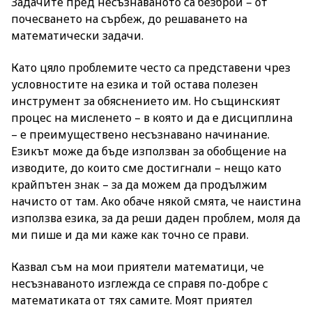
Задачите пред несъзнаваното са безброй – от
почесването на сърбеж, до решаването на
математически задачи.
Като цяло проблемите често са представени чрез
условностите на езика и той остава полезен
инструмент за обяснението им. Но същинският
процес на мисленето – в която и да е дисциплина
– е преимуществено несъзнавано начинание.
Езикът може да бъде използван за обобщение на
изводите, до които сме достигнали – нещо като
крайпътен знак – за да можем да продължим
начисто от там. Ако обаче някой смята, че наистина
използва езика, за да реши даден проблем, моля да
ми пише и да ми каже как точно се прави.
Казвал съм на мои приятели математици, че
несъзнаваното изглежда се справя по-добре с
математиката от тях самите. Моят приятел