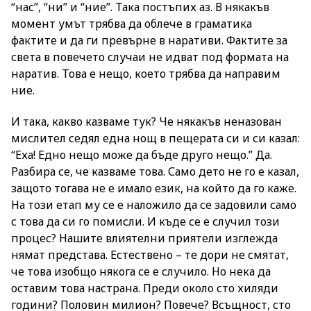
“нас”, “ни” и “ние”. Така постъпих аз. В някакъв
момент умът трябва да облече в граматика
фактите и да ги превърне в наративи. Фактите за
света в повечето случаи не идват под формата на
наратив. Това е нещо, което трябва да направим
ние.
И така, какво казваме тук? Че някакъв неназован
мислител седял една нощ в пещерата си и си казал:
“Еха! Едно нещо може да бъде друго нещо.” Да.
Разбира се, че казваме това. Само дето не го е казал,
защото тогава не е имало език, на който да го каже.
На този етап му се е наложило да се задовили само
с това да си го помисли. И къде се е случил този
процес? Нашите влиятелни приятели изглежда
нямат представа. Естествено – те дори не смятат,
че това изобщо някога се е случило. Но нека да
оставим това настрана. Преди около сто хиляди
години? Половин милион? Повече? Всъщност, сто