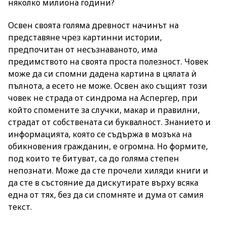
няколко милиона години?
Освен своята голяма древност начинът на
представяне чрез картинни истории,
предпочитан от несъзнаваното, има
предимството на своята проста полезност. Човек
може да си спомни дадена картина в цялата ѝ
пълнота, а есето не може. Освен ако същият този
човек не страда от синдрома на Аспергер, при
който спомените за случки, макар и правилни,
страдат от собствената си буквалност. Знанието и
информацията, която се съдържа в мозъка на
обикновения гражданин, е огромна. Но формите,
под които те битуват, са до голяма степен
непознати. Може да сте прочели хиляди книги и
да сте в състояние да дискутирате върху всяка
една от тях, без да си спомняте и дума от самия
текст.