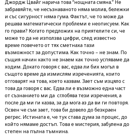
Джордж Цвайг нарича това “нощната смяна.” Не
забравяйте, че несъзнаваното няма молив, бележки
и със сигурност няма гума. Фактът, че то може да
решава математически проблеми е неописуем. Как
го прави? Когато предложих на приятелите си, че
може то да не използва цифри, след известно
време повечето от тях сметнаха тази
възможност за допустима. Как точно – не знам. По
същия начин както не знаем как точно успяваме да
ходим. Докато говоря с вас, едва ли бих могъл в
същото време да измислям изреченията, които
отговарят на това, което казвам. Зает съм изцяло с
това да говоря с вас. Едва ли е възможно една част
от съзнанието ми да сглобява тези изречения, а
после да ми ги казва, за да мога аз да ви ги повторя.
Освен че съм зает, това би довело до безкраен
регрес. Истината е, че тук става дума за процес, до
който нямаме достъп. Това е мистерия, забулена до
степен на пълна тъмнина.