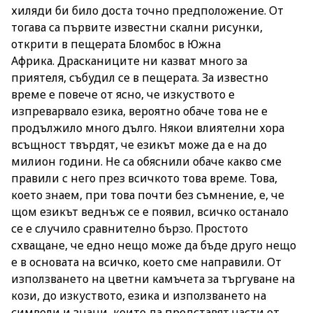
хиляди би било доста точно предположение. От
тогава са първите известни скални рисунки,
открити в пещерата Бломбос в Южна
Африка. Драсканиците ни казват много за
приятеля, събудил се в пещерата. За известно
време е повече от ясно, че изкуството е
изпреварвало езика, вероятно обаче това не е
продължило много дълго. Някои влиятелни хора
всъщност твърдят, че езикът може да е на до
милион години. Не са обяснили обаче какво сме
правили с него през всичкото това време. Това,
което знаем, при това почти без съмнение, е, че
щом езикът веднъж се е появил, всичко останало
се е случило сравнително бързо. Простото
схващане, че едно нещо може да бъде друго нещо
е в основата на всичко, което сме направили. От
използването на цветни камъчета за търгуване на
кози, до изкуството, езика и използването на
символи и знаци, които да представят части от