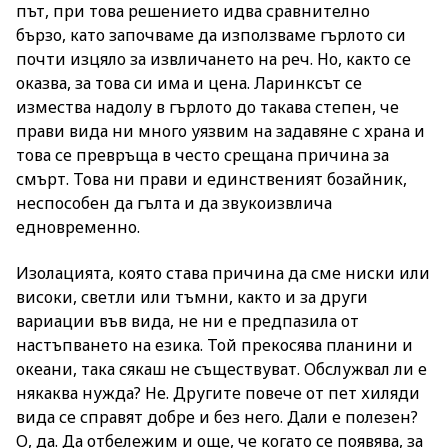
път, при това решението идва сравнително
бързо, като започваме да използваме гърлото си
почти изцяло за извличането на реч. Но, както се
оказва, за това си има и цена. Ларинксът се
измества надолу в гърлото до такава степен, че
прави вида ни много уязвим на задавяне с храна и
това се превръща в често срещана причина за
смърт. Това ни прави и единственият бозайник,
неспособен да гълта и да звукоизвлича
едновременно.
Изолацията, която става причина да сме ниски или
високи, светли или тъмни, както и за други
вариации във вида, не ни е предпазила от
настъпването на езика. Той прекосява планини и
океани, така сякаш не съществуват. Обслужвал ли е
някаква нужда? Не. Другите повече от пет хиляди
вида се справят добре и без него. Дали е полезен?
О, да. Да отбележим и още, че когато се появява, за