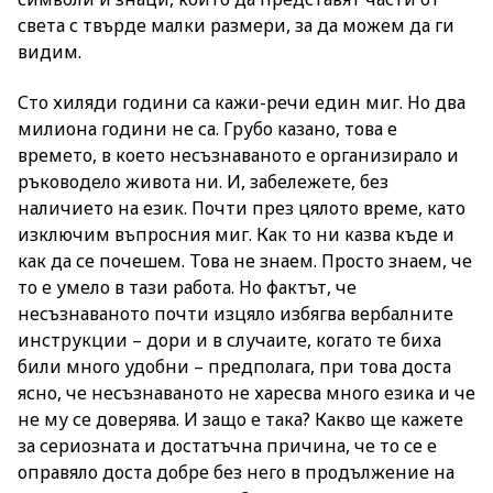
света с твърде малки размери, за да можем да ги
видим.
Сто хиляди години са кажи-речи един миг. Но два
милиона години не са. Грубо казано, това е
времето, в което несъзнаваното е организирало и
ръководело живота ни. И, забележете, без
наличието на език. Почти през цялото време, като
изключим въпросния миг. Как то ни казва къде и
как да се почешем. Това не знаем. Просто знаем, че
то е умело в тази работа. Но фактът, че
несъзнаваното почти изцяло избягва вербалните
инструкции – дори и в случаите, когато те биха
били много удобни – предполага, при това доста
ясно, че несъзнаваното не харесва много езика и че
не му се доверява. И защо е така? Какво ще кажете
за сериозната и достатъчна причина, че то се е
оправяло доста добре без него в продължение на