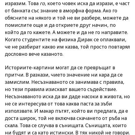
изразим. Това
го,
което човек иска да изрази, е част
от банката със знание в аморфна форма. Ако го
обясните на някого и той не ви разбере, можете да
помислите още и да откриете друг начин, по
който да го кажете. А можете и да не го направите.
Когато студентите на физика Дирак се оплаквали,
че не разбират какво им казва, той просто повтарял
дословно вече казаното.
Историите-картини могат да се превръщат в
притчи. В разкази, чието значение ни кара да се
замислим. Несъзнаваното се занимава с правила,
но тези правила изискват вашето съдействие.
Несъзнаваното иска да ви даде насоки в живота, но
не се интересува от това каква паста за зъби
използвате. И макар пътят, който ви предлага, да е
доста широк, той не включва скачането от ръба на
скала. Това се случва в сънищата. Сънищата, които
ни будят и са като истински. В тях никой не говори.