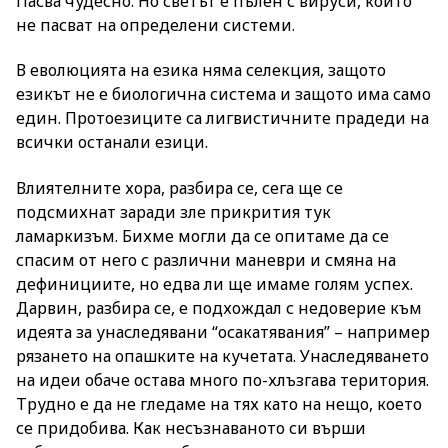
Пасва чудесно. Но светът е пълен с вируси, които
не пасват на определени системи.
В еволюцията на езика няма селекция, защото
езикът не е биологична система и защото има само
един. Протоезиците са лигвистичните прадеди на
всички останали езици.
Влиятелните хора, разбира се, сега ще се
подсмихнат заради зле прикрития тук
ламаркизъм. Бихме могли да се опитаме да се
спасим от него с различни маневри и смяна на
дефинициите, но едва ли ще имаме голям успех.
Дарвин, разбира се, е подхождал с недоверие към
идеята за унаследявани “осакатявания” – например
рязането на опашките на кучетата. Унаследяването
на идеи обаче остава много по-хлъзгава територия.
Трудно е да не гледаме на тях като на нещо, което
се придобива. Как несъзнаваното си върши