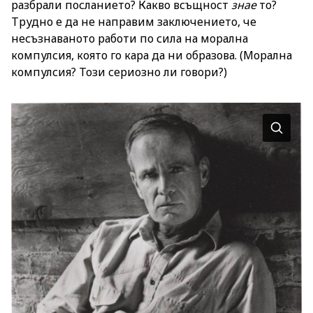
разбрали посланието? Какво всъщност
знае
то?
Трудно е да не направим заключението, че
несъзнаваното работи по сила на морална
компулсия, която го кара да ни образова. (Морална
компулсия? Този сериозно ли говори?)