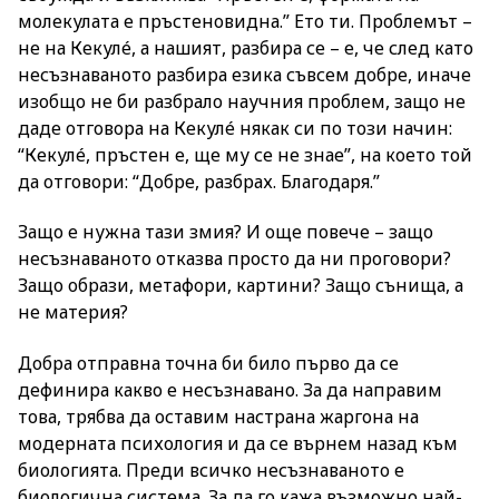
молекулата е пръстеновидна.” Ето ти. Проблемът –
не на Кекулé, а нашият, разбира се – е, че след като
несъзнаваното разбира езика съвсем добре, иначе
изобщо не би разбрало научния проблем, защо не
даде отговора на Кекулé някак си по този начин:
“Кекулé, пръстен е, ще му се не знае”, на което той
да отговори: “Добре, разбрах. Благодаря.”
Защо е нужна тази змия? И още повече – защо
несъзнаванoто отказва просто да ни проговори?
Защо образи, метафори, картини? Защо сънища, а
не материя?
Добра отправна точна би било първо да се
дефинира какво е несъзнавано. За да направим
това, трябва да оставим настрана жаргона на
модерната психология и да се върнем назад към
биологията. Преди всичко несъзнаванoто е
биологична система. За да го кажа възможно най-