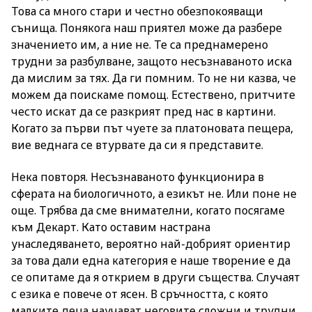
Това са много стари и честно обезпокояващи
сънища. Понякога наш приятел може да разбере
значението им, а ние не. Те са преднамерено
трудни за разбулване, защото несъзнаваното иска
да мислим за тях. Да ги помним. То не ни казва, че
можем да поискаме помощ. Естествено, притчите
често искат да се разкрият пред нас в картини.
Когато за първи път чуете за платоновата пещера,
вие веднага се втурвате да си я представите.
Нека повторя. Несъзнаваното функционира в
сферата на биологичното, а езикът не. Или поне не
още. Трябва да сме внимателни, когато посягаме
към Декарт. Като оставим настрана
унаследяването, вероятно най-добрият ориентир
за това дали една категория е наше творение е да
се опитаме да я открием в други същества. Случаят
с езика е повече от ясен. В сръчността, с която
малките деца научават неговите сложни и трудни