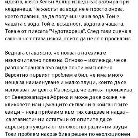
идеята, която Хелън Келър изведнъж разбира при
кладенеца. Че жестът за вода не е просто онова,
което правиш, за да получиш чаша вода. Той е
чашата с вода. Той е, всъщност, водата в чашата.
Това е от пиесата “Чудотвореца”. След тази сцена в
салона не остава някой, който да не се е просълзил.
Веднага става ясно, че появата на езика е
изключително полезна. Отново – изглежда, че се
разпространява във вида почти мигновено.
Вероятно първият проблем е бил, че има много
неща за наименуване и малко звуци, които да се
използват за целта. Изглежда, че езикът произлиза
от Северозападна Африка и може да се окаже, че
кликовете или цъкащите съгласни в койсанските
езици – нека прибавим към тях сандаве и надза –
са атавистични остатъци от опитите да се
адресира нуждата от множество различни звуци.
Този проблем накрая бива решен по еволюционен