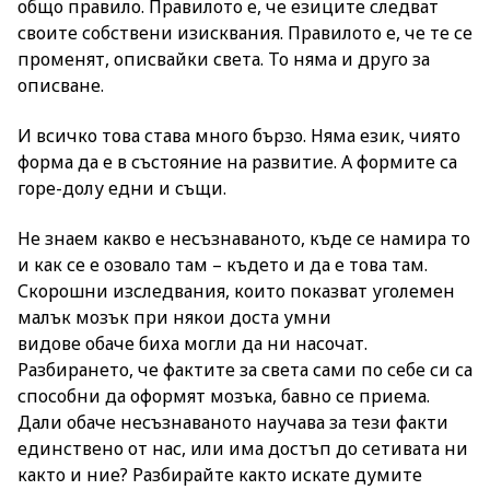
общо правило. Правилото е, че езиците следват
своите собствени изисквания. Правилото е, че те се
променят, описвайки света. То няма и друго за
описване.
И всичко това става много бързо. Няма език, чиято
форма да е в състояние на развитие. А формите са
горе-долу едни и същи.
Не знаем какво е несъзнаваното, къде се намира то
и как се е озовало там – където и да е това там.
Скорошни изследвания, които показват уголемен
малък мозък при някои доста умни
видове обаче биха могли да ни насочат.
Разбирането, че фактите за света сами по себе си са
способни да оформят мозъка, бавно се приема.
Дали обаче несъзнаваното научава за тези факти
единствено от нас, или има достъп до сетивата ни
както и ние? Разбирайте както искате думите