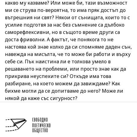
какво му казваме? Или може би, тази възможност
ми се струва по-вероятна, то има пряк достъп до
вътрешния ни свят? Някои от сънищата, които то с
усилие подготвя за нас без съмнение са дълбоко
саморефлексивни, но в същото време други са
доста фриволни. А фактът, че понякога то не
настоява кой знае колко да си спомняме даден сън,
навежда на мисълта, че то може би работи и върху
себе си. Пък наистина ли е толкова умело в
решаването на проблеми, или просто знае как да
прикрива неуспехите си? Откъде има това
разбиране, на което можем да завиждаме? Как
бихме могли да се допитваме до него? Може ли
някой да каже със сигурност?