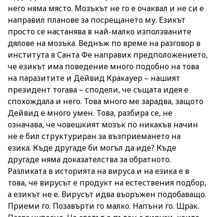
него няма място. Мозъкът не го е очаквал и не си е
направил планове за посрещането му. Езикът
просто се настанява в най-малко използваните
дялове на мозъка. Веднъж по време на разговор в
института в Санта Фе направих предположението,
че езикът има поведение много подобно на това
на паразитите и Дейвид Кракауер – нашият
президент тогава – сподели, че същата идея е
спохождала и него. Това много ме зарадва, защото
Дейвид е много умен. Това, разбира се, не
означава, че човешкият мозък по никакъв начин
не е бил структуриран за възприемането на
езика. Къде другаде би могъл да иде? Къде
другаде няма доказателства за обратното.
Разликата в историята на вируса и на езика е в
това, че вирусът е продукт на естествения подбор,
а езикът не е. Вирусът идва въоръжен подобаващо.
Приеми го. Позавърти го малко. Напъни го. Щрак.