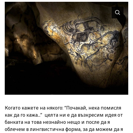
Когато кажете на някого: “Почакай, нека помисля
как да го кажа...” целта ни е да възкресим идея от
банката на това незнайно нещо и после да я
облечем в лингвистична форма, за да можем да я