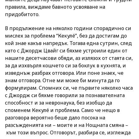
правила, виждаме бавното усвояване на
придобитото.
В продължение на няколко години спорадично си
мислех за проблема “Кекулé”, без да достигам до
кой знае какъв напредък. Тогава една сутрин, след
като с Джордж Цвайг си бяхме устроили един от
нашите десетчасови обяди, аз излязох от стаята си,
за да изхвърля кошчето си за боклук в кухнята, и
изведнъж разбрах отговора. Или поне знаех, че
знам отговора. Отне ми може би минута да го
формулирам. Спомних си, че първите няколко часа
с Джордж си бяхме говорили за познавателната
способност и за невронаука, без изобщо да
споменем Кекулé и проблема. Само че нещо в
разговора вероятно беше дало посока на
разсъжденията ни – моите и на Нощната смяна –
към този въпрос. Отговорът, разбира се, изглежда