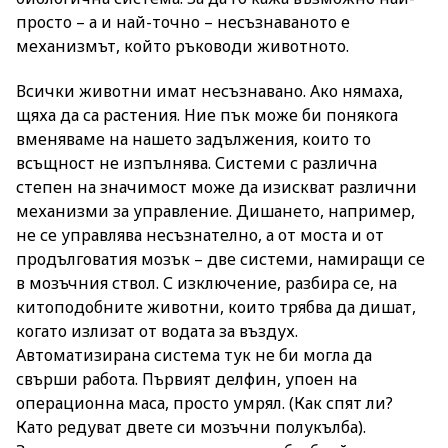
просто – а и най-точно – несъзнаваното е
механизмът, който ръководи животното.
Всички животни имат несъзнавано. Ако нямаха,
щяха да са растения. Ние пък може би понякога
вменяваме на нашето задължения, които то
всъщност не изпълнява. Системи с различна
степен на значимост може да изискват различни
механизми за управление. Дишането, например,
не се управлява несъзнателно, а от моста и от
продълговатия мозък – две системи, намиращи се
в мозъчния ствол. С изключение, разбира се, на
китоподобните животни, които трябва да дишат,
когато излизат от водата за въздух.
Автоматизирана система тук не би могла да
свърши работа. Първият делфин, упоен на
операционна маса, просто умрял. (Как спят ли?
Като редуват двете си мозъчни полукълба).