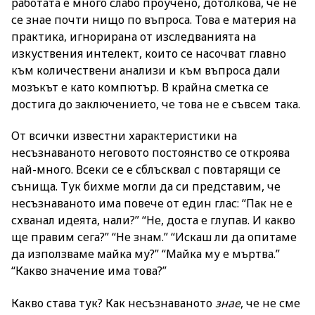
работата е много слабо проучено, дотолкова, че не
се знае почти нищо по въпроса. Това е материя на
практика, игнорирана от изследванията на
изкуствения интелект, които се насочват главно
към количествени анализи и към въпроса дали
мозъкът е като компютър. В крайна сметка се
достига до заключението, че това не е съвсем така.
От всички известни характеристики на
несъзнаваното неговото постоянство се откроява
най-много. Всеки се е сблъсквал с повтарящи се
сънища. Тук бихме могли да си представим, че
несъзнаваното има повече от един глас: “Пак не е
схванал идеята, нали?” “Не, доста е глупав. И какво
ще правим сега?” “Не знам.” “Искаш ли да опитаме
да използваме майка му?” “Майка му е мъртва.”
“Какво значение има това?”
Какво става тук? Как несъзнаваното
знае
, че не сме