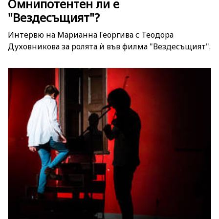
Омнипотентен ли е
"Вездесъщият"?
Интервю на Марианна Георгива с Теодора
Духовникова за ролята ѝ във филма "Вездесъщият".