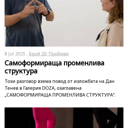
8 Jul 2025 ,
Брой 20: Пробиви
Самоформиращa променливa
структура
Този разговор взема повод от изложбата на Дан
Тенев в Галерия DOZA, озаглавена
„САМОФОРМИРАЩA ПРОМЕНЛИВA СТРУКТУРA“.