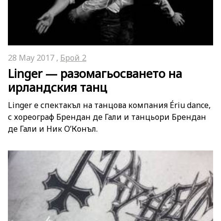
28 May 2017 ,
Брой 2
Linger — разомагьосването на
ирландския танц
Linger e спектакъл на танцова компания Ériu dance,
с хореограф Брендан де Гали и танцьори Брендан
де Гали и Ник О’Конъл.