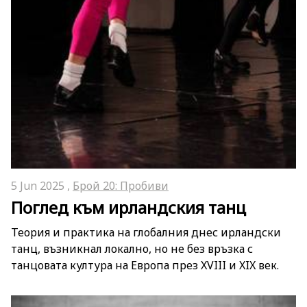
5 Jun 2025 ,
Брой 20: Пробиви
Поглед към ирландския танц
Теория и практика на глобалния днес ирландски
танц, възникнал локално, но не без връзка с
танцовата култура на Европа през XVIII и XIX век.