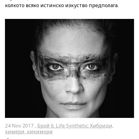
колкото всяко истинско изкуство предполага.
24 Nov 2017 ,
Брой 6: Life Synthetic: Хибриди,
химери, кикимори