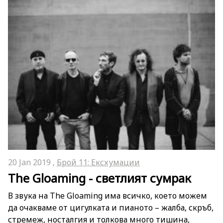
20 Jan 2019 ,
Брой 11: Ексхумации
The Gloaming - светлият сумрак
В звука на The Gloaming има всичко, което можем
да очакваме от цигулката и пианото – жалба, скръб,
стремеж, носталгия и толкова много тишина,