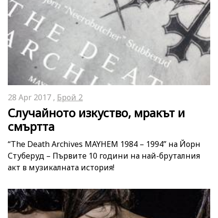
28 Apr 2017 ,
Брой 2
Случайното изкуство, мракът и
смъртта
“The Death Archives MAYHEM 1984 – 1994” на Йорн
Стуберуд – Първите 10 години на най-бруталния
акт в музикалната история!