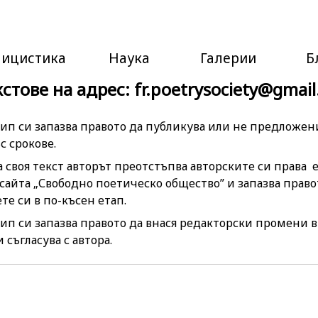
лицистика
Наука
Галерии
Б
тове на адрес: fr.poetrysociety@gmai
ип си запазва правото да публикува или не предложени
с срокове.
 своя текст авторът преотстъпва авторските си права
 сайта „Свободно поетическо общество” и запазва право
те си в по-късен етап.
ип си запазва правото да внася редакторски промени в 
съгласува с автора.