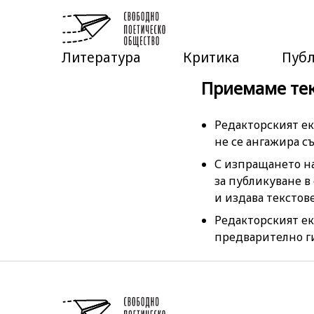
Литература
Критика
Пуб
Приемаме текс
Редакторският ек
не се ангажира съ
С изпращането на
за публикуване в
и издава текстове
Редакторският ек
предварително ги 