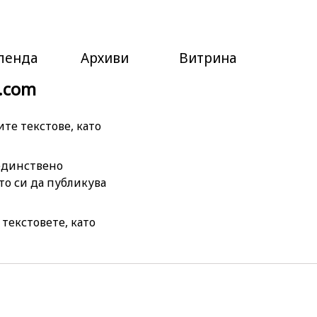
ленда
Архиви
Витрина
l.com
те текстове, като
 единствено
то си да публикува
текстовете, като