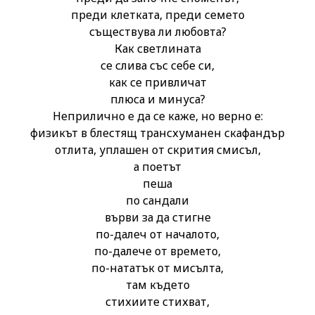
преди клетката, преди семето
съществува ли любовта?
Как светлината
се слива със себе си,
как се привличат
плюса и минуса?
Неприлично е да се каже, но верно е:
физикът в блестящ трансхуманен скафандър
отлита, уплашен от скрития смисъл,
а поетът
пеша
по сандали
върви за да стигне
по-далеч от началото,
по-далече от времето,
по-нататък от мисълта,
там където
стихиите стихват,