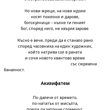
Но нови жреци, на нови идоли
носят поклони и дарове,
богохулници – кълне ги геният
бог, според него, не хвърля зарове.
Късно е вече, преди да е станало рано
според часовника на един художник,
който натрива сол в раната
и сочи новото квантово време
със сюреална
баналност.
Акизифатем
По-далече от времето,
по-нататък от мисълта,
преди да започне споменът,