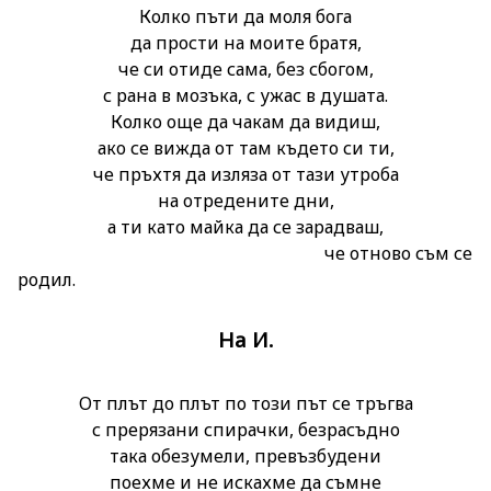
Колко пъти да моля бога
да прости на моите братя,
че си отиде сама, без сбогом,
с рана в мозъка, с ужас в душата.
Колко още да чакам да видиш,
ако се вижда от там където си ти,
че пръхтя да изляза от тази утроба
на отредените дни,
а ти като майка да се зарадваш,
че отново съм се
родил.
На И.
От плът до плът по този път се тръгва
с прерязани спирачки, безрасъдно
така обезумели, превъзбудени
поехме и не искахме да съмне