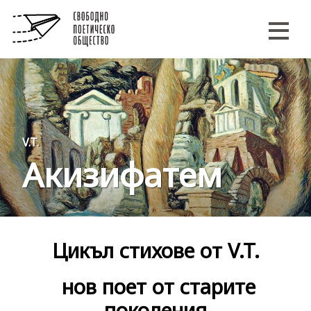
V.T.
Акизифатем
Цикъл стихове от V.T.
нов поет от старите
поколения