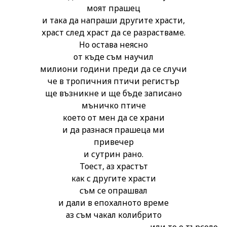
моят прашец
и така да напраши другите храсти,
храст след храст да се разрастваме.
Но остава неясно
от къде съм научил
милиони години преди да се случи
че в тропичния птичи регистър
ще възникне и ще бъде записано
мъничко птиче
което от мен да се храни
и да разнася прашеца ми
привечер
и сутрин рано.
Тоест, аз храстът
как с другите храсти
съм се опрашвал
и дали в епохалното време
аз съм чакал колибрито
или то е търсело