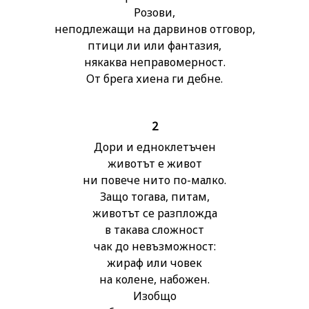
Розови,
неподлежащи на дарвинов отговор,
птици ли или фантазия,
някаква неправомерност.
От брега хиена ги дебне.
2
Дори и едноклетъчен
животът е живот
ни повече нито по-малко.
Защо тогава, питам,
животът се разпложда
в такава сложност
чак до невъзможност:
жираф или човек
на колене, набожен.
Изобщо