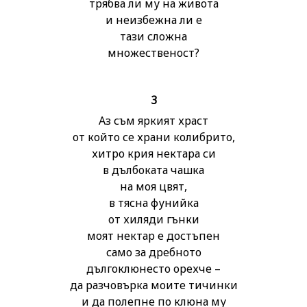
трябва ли му на живота
и неизбежна ли е
тази сложна
множественост?
3
Аз съм яркият храст
от който се храни колибрито,
хитро крия нектара си
в дълбоката чашка
на моя цвят,
в тясна фунийка
от хиляди гънки
моят нектар е достъпен
само за дребното
дългоклюнесто орехче –
да разчовърка моите тичинки
и да полепне по клюна му