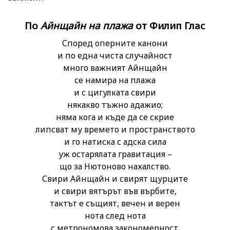
По
Айнщайн на плажа
от Филип Глас
Според оперните канони
и по една чиста случайност
много важният Айнщайн
се намира на плажа
и с цигулката свири
някакво тъжно адажио;
няма кога и къде да се скрие
липсват му времето и пространството
и го натиска с адска сила
уж остарялата гравитация –
що за Нютоново нахалство.
Свири Айнщайн и свирят щурците
и свири вятърът във върбите,
тактът е същият, вечен и верен
нота след нота
с метрономова закономерност.