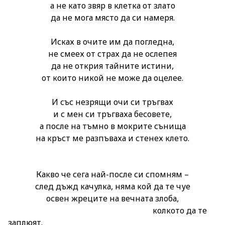
а не като звяр в клетка от злато
да не мога място да си намеря.
Исках в очите им да погледна,
не смеех от страх да не ослепея
да не открия тайните истини,
от които никой не може да оцелее.
И със незрящи очи си тръгвах
и с мен си тръгваха бесовете,
а после на тъмно в мокрите сънища
на кръст ме разпъваха и стенех клето.
Какво че сега най-после си спомням –
след дъжд качулка, няма кой да те чуе
освен жреците на вечната злоба,
колкото да те
заплюят.