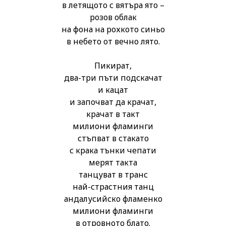
в летящото с вятъра ято –
розов облак
на фона на рохкото синьо
в небето от вечно лято.
Пикират,
два-три пъти подскачат
и кацат
и започват да крачат,
крачат в такт
милиони фламинги
стъпват в стакато
с крака тънки чепати
мерят такта
танцуват в транс
най-страстния танц
андалусийско фламенко
милиони фламинги
в отровното блато.