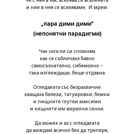
и ние в нея се вселяваме. И мрем.
„пара дими дими“
(непонятни парадигми)
Чак сега ли си спомням
как се събличаха бавно
самосъзнателно, сибемолно –
така изглеждаше, беше отдавна.
Огледалата със безразличие
хващаха белези, татуировки, бемки
и пищните глутеи максими
и хищните им вирилни сенки.
Да можех и аз с огледалата
да виждам всичко без да треперя,