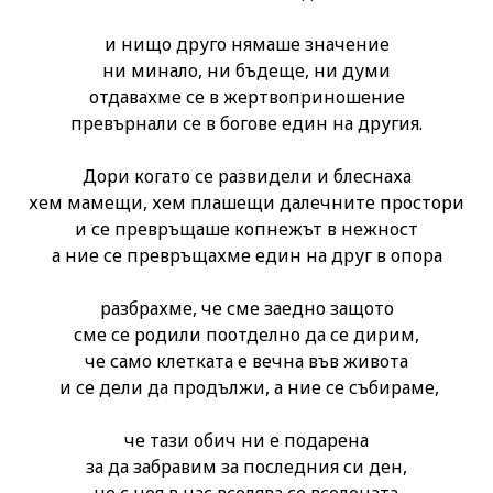
и нищо друго нямаше значение
ни минало, ни бъдеще, ни думи
отдавахме се в жертвоприношение
превърнали се в богове един на другия.
Дори когато се развидели и блеснаха
хем мамещи, хем плашещи далечните простори
и се превръщаше копнежът в нежност
а ние се превръщахме един на друг в опора
разбрахме, че сме заедно защото
сме се родили поотделно да се дирим,
че само клетката е вечна във живота
и се дели да продължи, а ние се събираме,
че тази обич ни е подарена
за да забравим за последния си ден,
че с нея в нас вселява се вселената