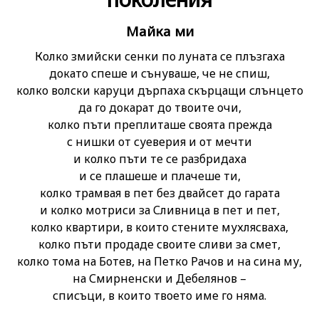
Майка ми
Колко змийски сенки по луната се плъзгаха
докато спеше и сънуваше, че не спиш,
колко волски каруци дърпаха скърцащи слънцето
да го докарат до твоите очи,
колко пъти преплиташе своята прежда
с нишки от суеверия и от мечти
и колко пъти те се разбридаха
и се плашеше и плачеше ти,
колко трамвая в пет без двайсет до гарата
и колко мотриси за Сливница в пет и пет,
колко квартири, в които стените мухлясваха,
колко пъти продаде своите сливи за смет,
колко тома на Ботев, на Петко Рачов и на сина му,
на Смирненски и Дебелянов –
списъци, в които твоето име го няма.