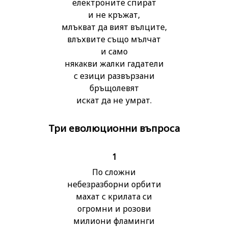
електроните спират
и не кръжат,
млъкват да вият вълците,
влъхвите също мълчат
и само
някакви жалки гадатели
с езици развързани
бръщолевят
искат да не умрат.
Три еволюционни въпроса
1
По сложни
небезразборни орбити
махат с крилата си
огромни и розови
милиони фламинги