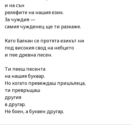
и на сън
релефите на нашия език.
За чуждия —
самия чужденец ще ти разкаже.
Като Балкан се протята езикът ни
под високия свод на небцето
и пее древна песен.
Ти пееш песента
на нашия буквар.
Но когато превеждаш пришълеца,
ти превръщаш
другия
в другар.
Не боен, а буквен другар.