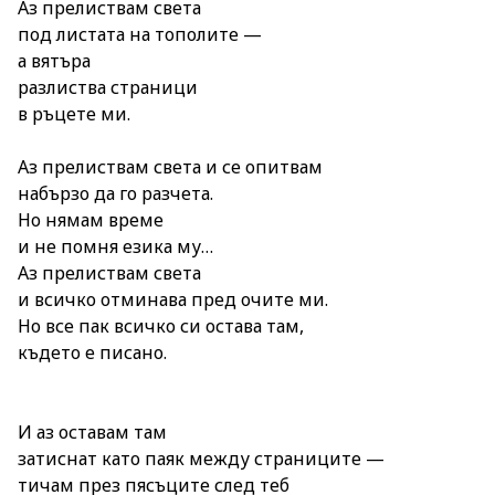
Аз прелиствам света
под листата на тополите —
а вятъра
разлиства страници
в ръцете ми.
Аз прелиствам света и се опитвам
набързо да го разчета.
Но нямам време
и не помня езика му…
Аз прелиствам света
и всичко отминава пред очите ми.
Но все пак всичко си остава там,
където е писано.
И аз оставам там
затиснат като паяк между страниците —
тичам през пясъците след теб