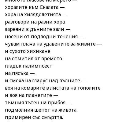
хоралите към Скалата —
хора на хилядолетията —
разговори на разни хора
зареяни в дънните зали —
носени от подводни течения —
чувам плача на удавените за живите —
и сухото хихикане
на отмития от времето
гладък палимпсест
на пясъка —
и смеха на гларус над вълните —
воя на комарите в листата на тополите
и воя на планетите —
тъмния тътен на прибоя —
подмолния шепот на живота
примирен със смъртта.