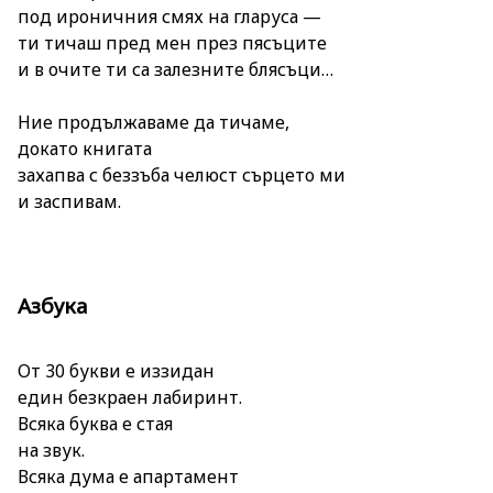
под ироничния смях на гларуса —
ти тичаш пред мен през пясъците
и в очите ти са залезните блясъци…
Ние продължаваме да тичаме,
докато книгата
захапва с беззъба челюст сърцето ми
и заспивам.
Азбука
От 30 букви е иззидан
един безкраен лабиринт.
Всяка буква е стая
на звук.
Всяка дума е апартамент