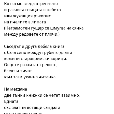
Котка ме гледа втренчено
и разчита птицата в небето
или жужащия ръкопис
на пчелите в липата.
(Неграмотен гущер се шмугва на сянка
между редовете от плочи.)
Съседът е друга дебела книга
с бала сено между грубите длани –
кожени старовремски корици.
Овцете разчитат тревите,
блеят и тичат
към тази уханна читанка.
На мегдана
две тънки книжки се четат взаимно.
Едната
със златни летящи сандали
слага червен печат