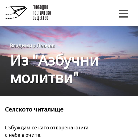
Владимир Левчев
Из "Азбучни
молитви"
Селското читалище
Събуждам се като отворена книга
с небе в очите.