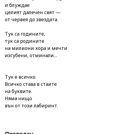
и блуждае
целият далечен свят —
от червея до звездата.
Тук са годините,
тук са родините
на милиони хора и мечти
изгубени, отминали…
Тук е всичко.
Всичко става в стаите
на буквите.
Няма нищо
вън от този лабиринт.
Преводач