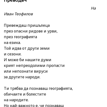
На
Иван Теофилов
Превеждаш пришълеца
през опасни ридове и урви,
през географията
на езика.
Той идва от други земи
и сезони.
И може би нашите думи
крият непреодолими пропасти
или непознати вируси
за другите народи.
Ти трябва да познаваш географията,
обичаите и болестите
на народите.
Но най-важното е, че познаваш