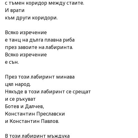
с тъмен коридор между стаите.
И врати
към други коридори.
Всяко изречение
е танц на дълга плавна риба
през завоите на лабиринта.
Всяко изречение
е сън.
През този лабиринт минава
цял народ.
Някъде в този лабиринт се срещат
и се ръкуват
Ботев и Далчев,
Константин Преславски
и Константин Павлов.
В този лабиринт мъждука