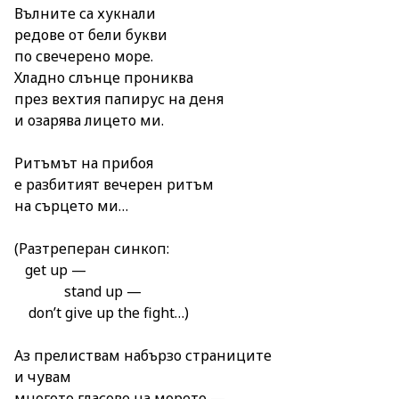
Вълните са хукнали
редове от бели букви
по свечерено море.
Хладно слънце прониква
през вехтия папирус на деня
и озарява лицето ми.
Ритъмът на прибоя
е разбитият вечерен ритъм
на сърцето ми…
(Разтреперан синкоп:
get up —
stand up —
don’t give up the fight…)
Аз прелиствам набързо страниците
и чувам
многото гласове на морето —