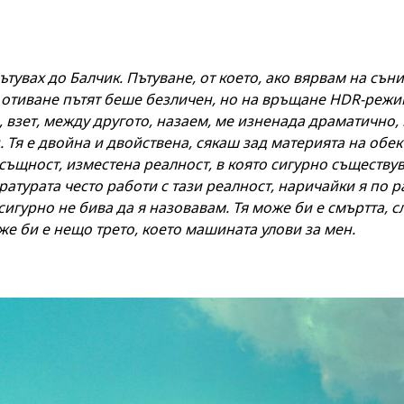
ътувах до Балчик. Пътуване, от което, ако вярвам на сън
 отиване пътят беше безличен, но на връщане HDR-режи
, взет, между другото, назаем, ме изненада драматично
. Тя е двойна и двойствена, сякаш зад материята на обек
ъщност, изместена реалност, в която сигурно съществу
атурата често работи с тази реалност, наричайки я по р
сигурно не бива да я назовавам. Тя може би е смъртта, 
е би е нещо трето, което машината улови за мен.