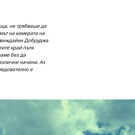
ища, не трябваше да
мът на камерата на
, виждайки Добруджа
тите край пътя
ваме без да
азлични начини. Аз
следователно е