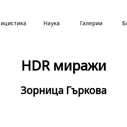
лицистика
Наука
Галерии
Б
HDR миражи
Зорница Гъркова