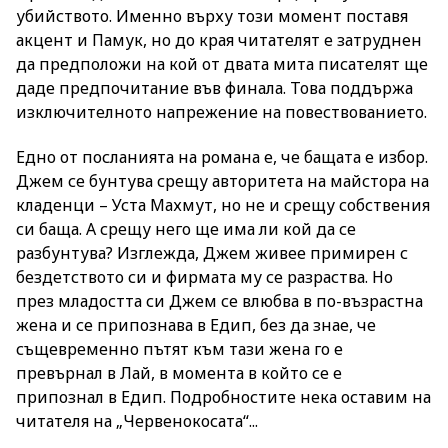
убийството. Именно върху този момент поставя
акцент и Памук, но до края читателят е затруднен
да предположи на кой от двата мита писателят ще
даде предпочитание във финала. Това поддържа
изключителното напрежение на повествованието.
Едно от посланията на романа е, че бащата е избор.
Джем се бунтува срещу авторитета на майстора на
кладенци – Уста Махмут, но не и срещу собствения
си баща. А срещу него ще има ли кой да се
разбунтува? Изглежда, Джем живее примирен с
бездетството си и фирмата му се разраства. Но
през младостта си Джем се влюбва в по-възрастна
жена и се припознава в Едип, без да знае, че
същевременно пътят към тази жена го е
превърнал в Лай, в момента в който се е
припознал в Едип. Подробностите нека оставим на
читателя на „Червенокосата“...