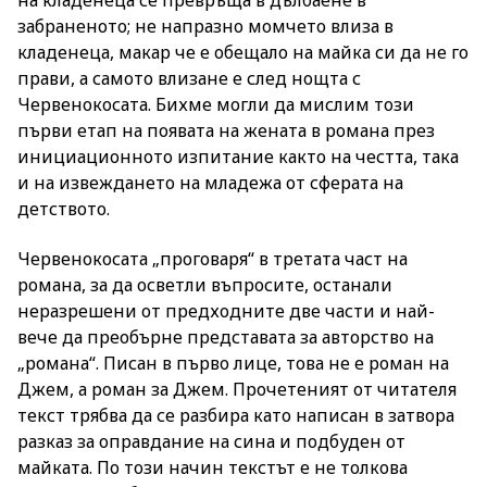
на кладенеца се превръща в дълбаене в
забраненото; не напразно момчето влиза в
кладенеца, макар че е обещало на майка си да не го
прави, а самото влизане е след нощта с
Червенокосата. Бихме могли да мислим този
първи етап на появата на жената в романа през
инициационното изпитание както на честта, така
и на извеждането на младежа от сферата на
детството.
Червенокосата „проговаря“ в третата част на
романа, за да осветли въпросите, останали
неразрешени от предходните две части и най-
вече да преобърне представата за авторство на
„романа“. Писан в първо лице, това не е роман на
Джем, а роман за Джем. Прочетеният от читателя
текст трябва да се разбира като написан в затвора
разказ за оправдание на сина и подбуден от
майката. По този начин текстът е не толкова