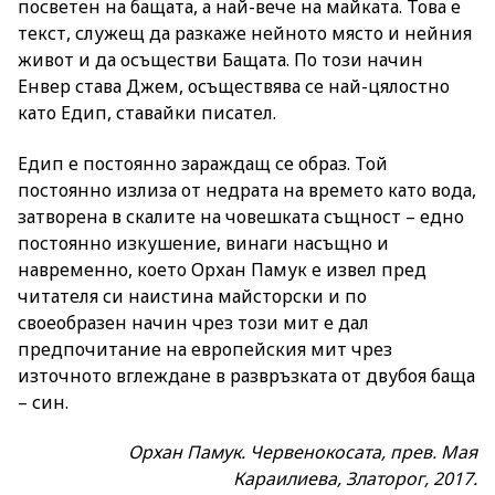
посветен на бащата, а най-вече на майката. Това е
текст, служещ да разкаже нейното място и нейния
живот и да осъществи Бащата. По този начин
Енвер става Джем, осъществява се най-цялостно
като Едип, ставайки писател.
Едип е постоянно зараждащ се образ. Той
постоянно излиза от недрата на времето като вода,
затворена в скалите на човешката същност – едно
постоянно изкушение, винаги насъщно и
навременно, което Орхан Памук е извел пред
читателя си наистина майсторски и по
своеобразен начин чрез този мит е дал
предпочитание на европейския мит чрез
източното вглеждане в развръзката от двубоя баща
– син.
Орхан Памук. Червенокосата, прев. Мая
Караилиева, Златорог, 2017.