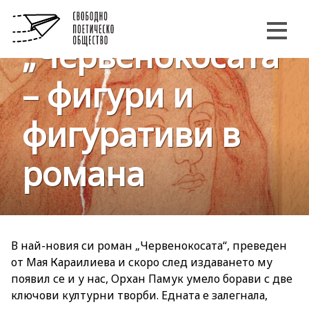
Орхан Памук и
„Червенокосата“
– фигури и
фигуративи в
романа
В най-новия си роман „Червенокосата“, преведен
от Мая Караилиева и скоро след издаването му
появил се и у нас, Орхан Памук умело борави с две
ключови културни творби. Едната е залегнала,