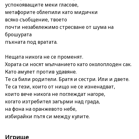
успокояващите меки гласове,
метафорите облепили като мидички
всяко съобщение, твоето
почти незабележимо стресване от шума на
брошурата
пъхната под вратата.
Нещата никога не се променят.
Хората си носят мълчанието като околоплоден сак.
Като амулет против удавяне.
Те са били родители. Братя и сестри. Или и двете.
Те са тези, които от нищо не се изненадват,
които вече никога не поглеждат нагоре,
когато изтребител загърми над града,
на фона на оранжевото небе,
избирайки пътя си между кулите.
Игрище