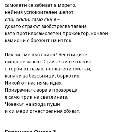
самолети се забиват в морето,
нейния успокоителен шепот:
спи
,
скъпи
,
само
сън
е
–
докато страхът заобстрелва тавана
като противосамолетен прожектор, конвой
камиони с брезент на изток.
Пак ли сме във война? Вестниците
нищо не казват. Стаите ни се пълнят
с торби от пазар, неплатени сметки,
капани за безсъници, бъркотия.
Никой от нас няма идея.
Призрачната зора в прозореца
е само трик на светлината.
Човекът на входа пуши
и си мери огнестрелния обхват.