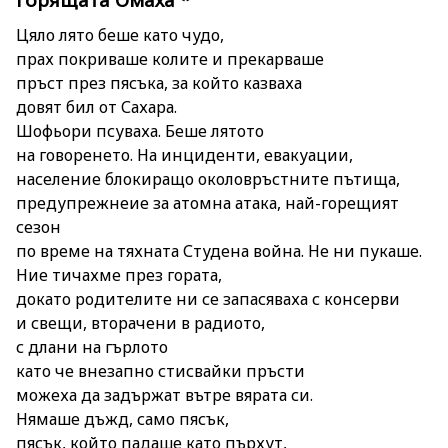
Горящата Омаха *
Цяло лято беше като чудо,
прах покриваше колите и прекарваше
пръст през пясъка, за който казваха
довят бил от Сахара.
Шофьори псуваха. Беше лятото
на говоренето. На инциденти, евакуации,
население блокиращо околовръстните пътища,
предупрежнеие за атомна атака, най-горещият
сезон
по време на тяхната Студена война. Не ни пукаше.
Ние тичахме през гората,
докато родителите ни се запасяваха с консерви
и свещи, вторачени в радиото,
с длани на гърлото
като че внезапно стисвайки пръсти
можеха да задържат вътре вярата си.
Нямаше дъжд, само пясък,
пясък, който падаше като пърхут,