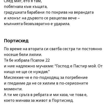
След миг, ето я там,
побягнала към къщата,
градушката барабани по покрива на верандата
и клонът на дървото се разцепва вече –
мълнията безвъзвратно е ударила.
Портисхед
По време на втората си сватба сестра ти постоянно
носеше бели лилии.
Тя бе избрала Псалом 22
и ние надлежно мучахме: “Господ е Пастир мой. От
нищо не ще се нуждая.”
Мислехме че е по-подходящ за погребение
и гледахме да не се хилим в по-сериозните
моменти.
А ти ме сръга в ребрата и ми каза, че това е,
което минава за живот в Портисхед.