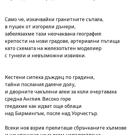
Само че, изкачвайки гранитните съпала,
в пушек от изгорели дънери,
забелязахме тази неочаквана география:
крепости на нови градове, артериални пътища
като схемата на железопътен моделиер
с тунели и невъзможни извивки.
Кестени сипеха дъждец по градини,
тайни послания далече долу,
и дворните чакълени алеи за коли очертаваха
средна Англия. Високо горе
гледахме как идват още облаци
над Бирмингъм, после над Уорчестър.
Всеки нов взрив прелиташе сбръчканите хълмове
и ни хващаше не съвсем неподготвени