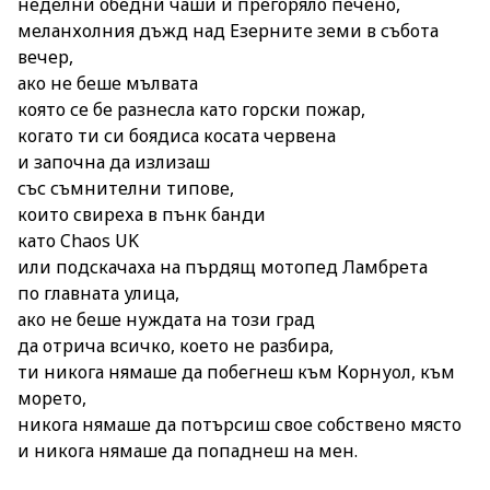
неделни обедни чаши и прегоряло печено,
меланхолния дъжд над Езерните земи в събота
вечер,
ако не беше мълвата
която се бе разнесла като горски пожар,
когато ти си боядиса косата червена
и започна да излизаш
със съмнителни типове,
които свиреха в пънк банди
като Chaos UK
или подскачаха на пърдящ мотопед Ламбрета
по главната улица,
ако не беше нуждата на този град
да отрича всичко, което не разбира,
ти никога нямаше да побегнеш към Корнуол, към
морето,
никога нямаше да потърсиш свое собствено място
и никога нямаше да попаднеш на мен.