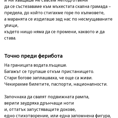
да се състезаваме към мъхестата скална грамада –
предела, до който стигахме горе по хълмовете,
а маранята се издигаше зад нас по несмущаваните
улици,
където нищо няма да се промени, каквото и да
става.
Точно преди ферибота
На границата водата лъщеше.
Багажът се трупаше откъм пристанището.
Стари богове заплашваха, че още са живи.
Чекирахме билетите, паспорти, националности.
Започнаха да свалят подвижната рампа,
вериги заудряха дрънчащи ноти
и, оттатък запустяващите докове,
едно стихотворение, или една запомнена фигура,