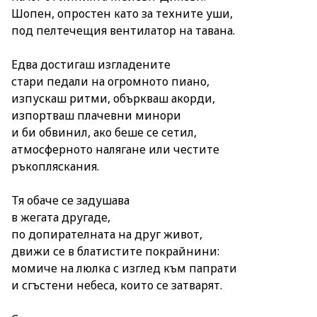
Шопен, опростен като за техните уши,
под пелтечещия вентилатор на тавана.
Едва достигаш изгладените
стари педали на огромното пиано,
изпускаш ритми, объркваш акорди,
изпортваш плачевни минори
и би обвинил, ако беше се сетил,
атмосферното налягане или честите
ръкопляскания.
Тя обаче се задушава
в жегата другаде,
по допирателната на друг живот,
движи се в блатистите покрайнини:
момиче на люлка с изглед към папрати
и сгъстени небеса, които се затварят.