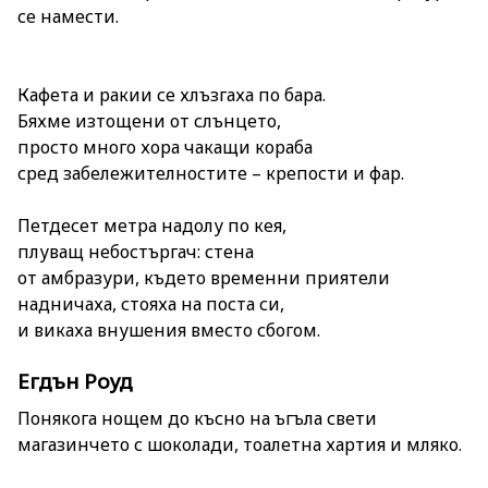
се намести.
Кафета и ракии се хлъзгаха по бара.
Бяхме изтощени от слънцето,
просто много хора чакащи кораба
сред забележителностите – крепости и фар.
Петдесет метра надолу по кея,
плуващ небостъргач: стена
от амбразури, където временни приятели
надничаха, стояха на поста си,
и викаха внушения вместо сбогом.
Егдън Роуд
Понякога нощем до късно на ъгъла свети
магазинчето с шоколади, тоалетна хартия и мляко.