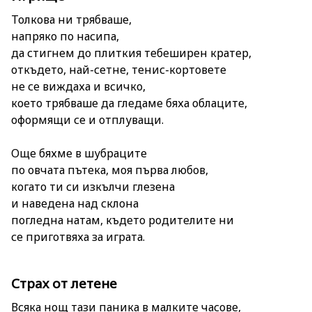
Толкова ни трябваше,
напряко по насипа,
да стигнем до плиткия тебеширен кратер,
откъдето, най-сетне, тенис-кортовете
не се виждаха и всичко,
което трябваше да гледаме бяха облаците,
оформящи се и отплуващи.
Още бяхме в шубраците
по овчата пътека, моя първа любов,
когато ти си изкълчи глезена
и наведена над склона
погледна натам, където родителите ни
се приготвяха за играта.
Страх от летене
Всяка нощ тази паника в малките часове,