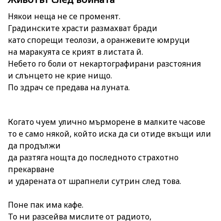
Някои неща не се променят.
Градинските храсти размахват бради
като спорещи теолози, а оранжевите юмруци
на маракуята се крият в листата й.
Небето го боли от некартографирани разстояния
и слънцето не крие нищо.
По здрач се предава на луната.
Когато чуем улично мърморене в малките часове
то е само някой, който иска да си отиде вкъщи или
да продължи
да разтяга нощта до последното страхотно
прекарване
и ударената от шрапнели сутрин след това.
Поне пак има кафе.
То ни разсейва мислите от радиото,