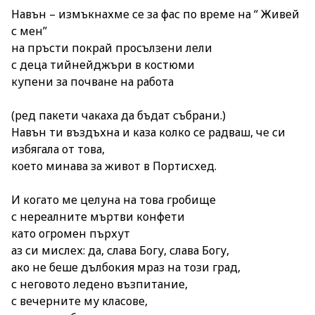
Навън – измъкнахме се за фас по време на “ Живей
с мен”
на пръсти покрай просълзени лели
с деца тийнейджъри в костюми
купени за почване на работа
(ред пакети чакаха да бъдат събрани.)
Навън ти въздъхна и каза колко се радваш, че си
избягала от това,
което минава за живот в Портисхед.
И когато ме целуна на това гробище
с нереалните мъртви конфети
като огромен пърхут
аз си мислех: да, слава Богу, слава Богу,
ако не беше дълбокия мраз на този град,
с неговото ледено възпитание,
с вечерните му класове,