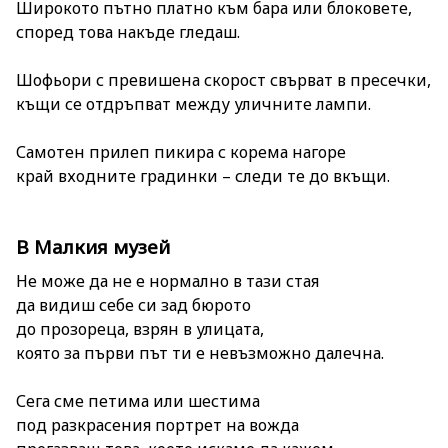
Широкото пътно платно към бара или блоковете,
според това накъде гледаш.
Шофьори с превишена скорост свърват в пресечки,
къщи се отдръпват между уличните лампи.
Самотен прилеп пикира с корема нагоре
край входните градинки – следи те до вкъщи.
В Малкия музей
Не може да не е нормално в тази стая
да видиш себе си зад бюрото
до прозореца, взрян в улицата,
която за първи път ти е невъзможно далечна.
Сега сме петима или шестима
под разкрасения портрет на вожда