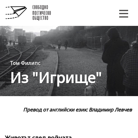
Том Филипс
Из "Игрище"
Превод от английски език: Владимир Левчев
Животът след войната