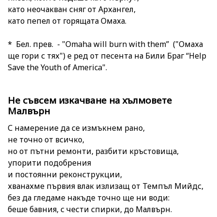
като неочакван сняг от Архангел,
като пепел от горящата Омаха.
* Бел. прев. - "Omaha will burn with them” ("Омаха
ще гори с тях") e ред от песента на Били Браг “Help
Save the Youth of America".
Не съвсем изкачване на хълмовете
Малвърн
С намерение да се измъкнем рано,
не точно от всичко,
но от пътни ремонти, разбити кръстовища,
упорити подобрения
и постоянни реконструкции,
хванахме първия влак излизащ от Темпъл Мийдс,
без да гледаме накъде точно ще ни води:
беше бавния, с чести спирки, до Малвърн.