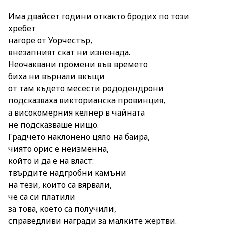
Има двайсет години откакто бродих по този
хребет
нагоре от Уорчестър,
внезапният скат ни изненада.
Неочаквани промени във времето
биха ни върнали вкъщи
от там където месести рододендрони
подсказваха викторианска провинция,
а високомерния келнер в чайната
не подсказваше нищо.
Градчето наклонено цяло на баира,
чиято орис е неизменна,
който и да е на власт:
твърдите надгробни камъни
на тези, които са вярвали,
че са си платили
за това, което са получили,
справедливи награди за малките жертви.