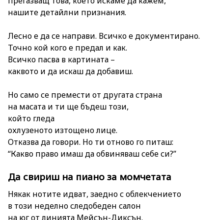
прегазващ това, което искаме да кажем,
нашите детайлни признания.
Лесно е да се направи. Всичко е документирано.
Точно кой кого е предал и как.
Всичко пасва в картината –
каквото и да искаш да добавиш.
Но само се премести от другата страна
на масата и ти ще бъдеш този,
който гледа
охлузеното изтощено лице.
Отказва да говори. Но ти отново го питаш:
“Какво право имаш да обвиняваш себе си?”
Да свириш на пиано за момчетата
Някак нотите идват, заедно с облекчението
в този неделно следобеден салон
на юг от линията Мейсън-Диксън.