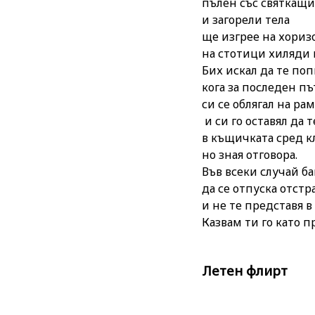
пълен със святкащи
и загорели тела
ще изгрее на хориз
на стотици хиляди
Бих искал да те по
кога за последен пъ
си се облягал на ра
и си го оставял да 
в къщичката сред к
но зная отговора.
Във всеки случай ба
да се отпуска отстр
и не те представя в
Казвам ти го като п
Летен флирт