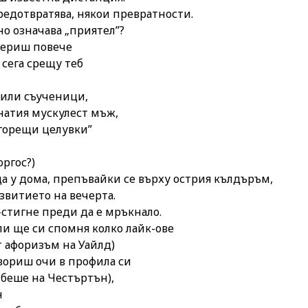
предотвратява, някои превратности.
но означава „приятел”?
вериш повече
 сега срещу теб
,
били съученици,
натия мускулест мъж,
горещи целувки”
оргос?)
а у дома, препъвайки се върху острия кълдъръм,
звитието на вечерта.
-стигне преди да е мръкнало.
ли ще си спомня колко лайк-ове
т афоризъм на Уайлд)
вориш очи в профила си
 беше на Честъртън),
н