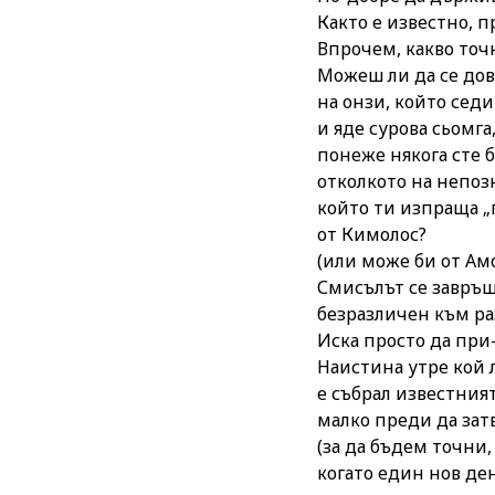
Както е известно, 
Впрочем, какво точ
Можеш ли да се до
на онзи, който седи
и яде сурова сьомга
понеже някога сте 
отколкото на непоз
който ти изпраща „
от Кимолос?
(или може би от Ам
Смисълът се завръщ
безразличен към ра
Иска просто да при
Наистина утре кой 
е събрал известния
малко преди да зат
(за да бъдем точни,
когато един нов де