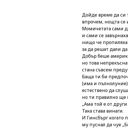
Дойде време да си 
впрочем, нощта се 
Момичетата сами д
и сами се завърнаха
нищо че пропиляха 
за да решат дали да
Добър беше америка
но това непрекъсна
стана съвсем преду
Баща ти би предпоч
(има и пълнолуние)
естествено да слуш
но ти правилно ще
„Ама той е от други
Така става винаги.
И Гинсбърг когато 
му пуснал да чуе „Б