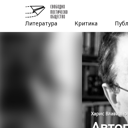
Литература
Критика
Пуб
Харис Влавиано
Автоп