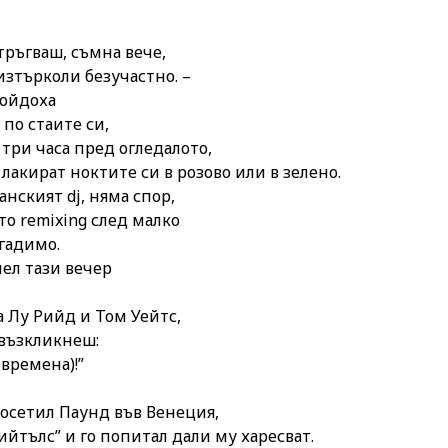
тръгваш, съмна вече,
изтърколи безучастно. –
ойдоха
 по стаите си,
три часа пред огледалото,
 лакират ноктите си в розово или в зелено.
нският dj, няма спор,
то remixing след малко
гадимо.
ел тази вечер
а Лу Рийд и Том Уейтс,
 възкликнеш:
 времена)!”
посетил Паунд във Венеция,
ийтълс” и го попитал дали му харесват.