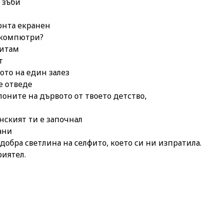
 зъби
онта екранен
 компютри?
питам
т
мото на един залез
те отведе
лоните на дървото от твоето детство,
нският ти е започнал
ани
 добра светлина на селфито, което си ни изпратила.
риятел.