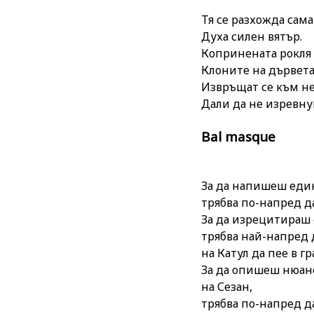
Тя се разхожда сама
Духа силен вятър.
Копринената рокля 
Клоните на дървета
Извръщат се към не
Дали да не изревну
Bal masque
За да напишеш еди
трябва по-напред д
За да изрецитираш 
трябва най-напред 
на Катул да пее в г
За да опишеш нюанс
на Сезан,
трябва по-напред д