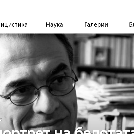
лицистика
Наука
Галерии
Б
с
ортрет на белотат