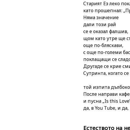
Старият Ез леко пок
като прошепнал: „
Няма значение
дали този рай
се е оказал фалшив,
щом като утре ще с
още по-бляскави,
с още по-големи бас
поклащащи се сладо
Другаде се крие см
Сутринта, когато с
легл
той изпита дълбоко
После направи кафе
и пусна „Is this Love
да, в You Tube, и да
Естеството на 