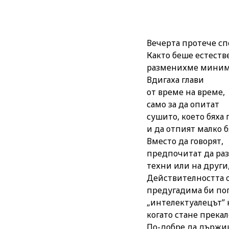
Вечерта протече сп
Както беше естеств
разменихме миним
Вдигаха глави
от време на време,
само за да опитат
сушито, което бяха
и да отпият малко б
Вместо да говорят,
предпочитат да ра
техни или на други,
Действителността о
предугадима би по
„интелектуалецът” 
когато стане прекал
По-добре да държи