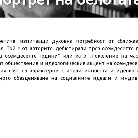
оетите, изпитващи духовна потребност от сближав
ия. Той е от авторите, дебютирали през осемдесетте 
а осемдесетте години" или като „поколение на час
ат обществения и идеологическия акцент на осемдесет
ия свят са характерни с аполитичността и идеолог
лното обезценяване на социалните идеали и индив
.