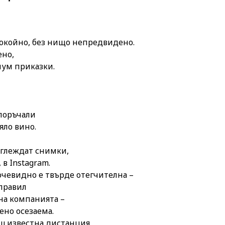
окойно, без нищо непредвидено.
ено,
ум приказки.
 поръчали
яло вино.
зглеждат снимки,
 в Instagram.
чевидно е твърде отегчителна –
правил
на компанията –
ено осезаема.
ш известна дистанция.