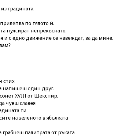
 из градината.
прилепва по тялото й.
та пулсират непрекъснато.
я и с едно движение се навеждат, за да мине.
вам?
н стих
а напишеш един друг.
сонет XVIII от Шекспир,
да чуеш славея
радината ти.
ите на зеленото в ябълката
а грабнеш палитрата от ръката