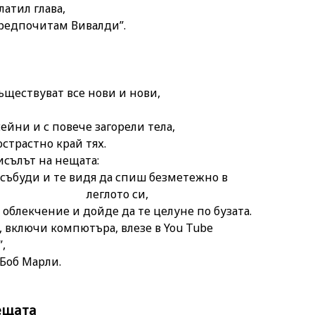
латил глава,
Предпочитам Вивалди”.
ъществуват все нови и нови,
ейни и с повече загорели тела,
страстно край тях.
исълът на нещата:
е събуди и те видя да спиш безметежно в
ото си,
 облекчение и дойде да те целуне по бузата.
, включи компютъра, влезе в You Tube
”,
, Боб Марли.
нещата