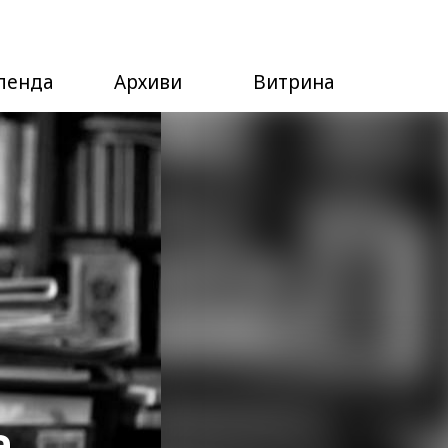
ленда
Архиви
Витрина
а