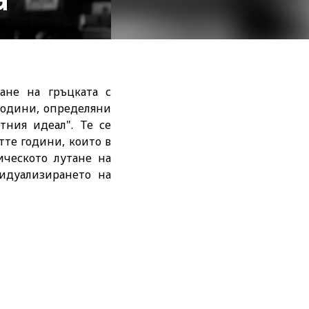
ане на гръцката с
години, определяни
тния идеал". Те се
те години, които в
ическото лутане на
идуализирането на