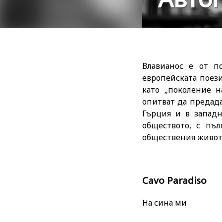
Влавианос е от п
европейската поез
като „поколение н
опитват да предад
Гърция и в западн
обществото, с пъ
обществения живот
Cavo Paradiso
На сина ми