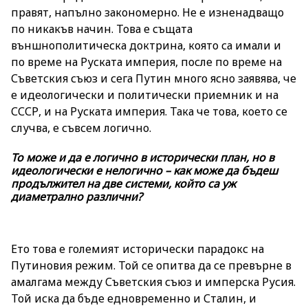
правят, напълно закономерно. Не е изненадващо
по никакъв начин. Това е същата
външнополитическа доктрина, която са имали и
по време на Руската империя, после по време на
Съветския съюз и сега Путин много ясно заявява, че
е идеологически и политически приемник и на
СССР, и на Руската империя. Така че това, което се
случва, е съвсем логично.
То може и да е логично в исторически план, но в
идеологически е нелогично – как може да бъдеш
продължител на две системи, който са уж
диаметрално различни?
Ето това е големият исторически парадокс на
Путиновия режим. Той се опитва да се превърне в
амалгама между Съветския съюз и имперска Русия.
Той иска да бъде едновременно и Сталин, и