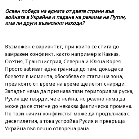
Освен победа на едната от двете страни във
войната в Украйна и падане на режима на Путин,
има ли други възможни изходи?
Възможен е вариантът, при който се стига до
замразен конфликт, както например в Кавказ,
Осетия, Транснистрия, Северна и Южна Корея.
Просто забиват една граница до там, докъде са
боевете в момента, обособява се статична зона,
през която от време на време ще летят снаряди.
Западът няма да признава тази територия за руска,
Русия ще твърди, че е нейна, но реално няма да
може да се стигне до някаква фактическа промяна.
По този начин конфликтът може да продължава с
десетилетия, а това устройва Русия и превръща
Украйна във вечно отворена рана.