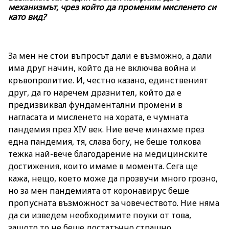
механизмът, чрез който да променим мисленето си
като вид?
За мен не стои въпросът дали е възможно, а дали
има друг начин, който да не включва война и
кръвопролитие. И, честно казано, единственият
друг, да го наречем дразнител, който да е
предизвиквал фундаментални промени в
нагласата и мисленето на хората, е чумната
пандемия през XIV век. Ние вече минахме през
една пандемия, тя, слава богу, не беше толкова
тежка най-вече благодарение на медицинските
достижения, които имаме в момента. Сега ще
кажа, нещо, което може да прозвучи много грозно,
но за мен пандемията от коронавирус беше
пропусната възможност за човечеството. Ние няма
да си изведем необходимите поуки от това,
защото то не беше достатъчно страшно.