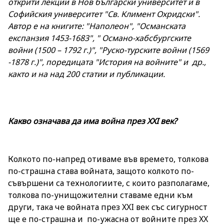
открити лекции в Нов български университет и в
Софийския университет "Св. Климент Oхридски".
Автор е на книгите: "Наполеон", "Османската
експанзия 1453-1683", " Османо-хабсбургските
войни (1500 – 1792 г.)", "Руско-турските войни (1569
-1878 г.)", поредицата "История на войните" и др.,
както и на над 200 статии и публикации.
Какво означава да има война през XXI век?
Колкото по-напред отиваме във времето, толкова
по-страшна става войната, защото колкото по-
съвършени са технологиите, с които разполагаме,
толкова по-унищожителни ставаме едни към
други, така че войната през XXI век със сигурност
ще е по-страшна и по-ужасна от войните през XX