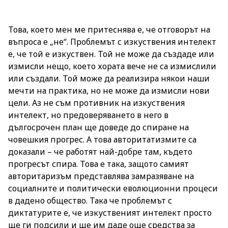
Това, което мен ме притеснява е, че отговорът на
въпроса е „не“. Проблемът с изкуствения интелект
е, че той е изкуствен. Той не може да създаде или
измисли нещо, което хората вече не са измислили
или създали. Той може да реализира някои наши
мечти на практика, но не може да измисли нови
цели. Аз не съм противник на изкуствения
интелект, но предоверяването в него в
дългосрочен план ще доведе до спиране на
човешкия прогрес. А това авторитатизмите са
доказали – че работят най-добре там, където
прогресът спира. Това е така, защото самият
авторитаризъм представлява замразяване на
социалните и политически еволюционни процеси
в дадено общество. Така че проблемът с
диктатурите е, че изкуственият интелект просто
ще ги подсили и ще им даде още средства за