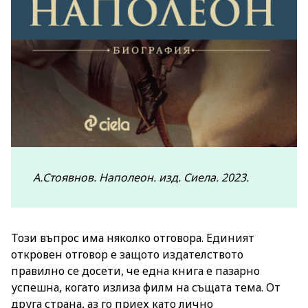
А.Стоявнов. Наполеон. изд. Сиела. 2023.
Този въпрос има няколко отговора. Единият
откровен отговор е защото издателството
правилно се досети, че една книга е пазарно
успешна, когато излиза филм на същата тема. От
друга страна, аз го приех като лично