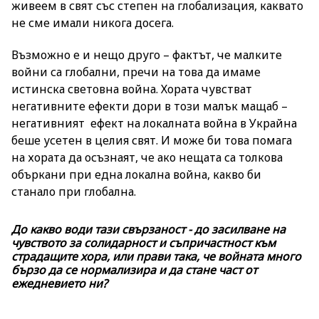
живеем в свят със степен на глобализация, каквато
не сме имали никога досега.
Възможно е и нещо друго – фактът, че малките
войни са глобални, пречи на това да имаме
истинска световна война. Хората чувстват
негативните ефекти дори в този малък мащаб –
негативният ефект на локалната война в Украйна
беше усетен в целия свят. И може би това помага
на хората да осъзнаят, че ако нещата са толкова
объркани при една локална война, какво би
станало при глобална.
До какво води тази свързаност - до засилване на
чувството за солидарност и съпричастност към
страдащите хора, или прави така, че войната много
бързо да се нормализира и да стане част от
ежедневието ни?