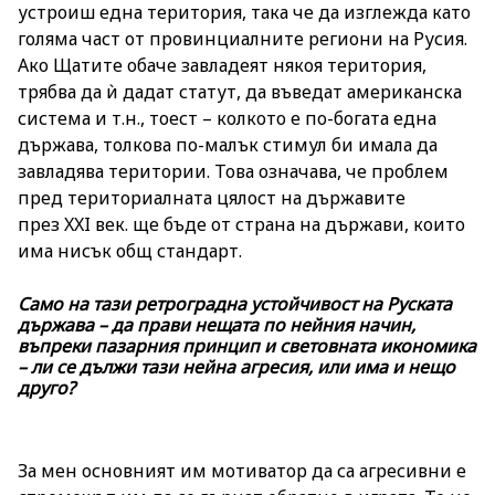
устроиш една територия, така че да изглежда като
голяма част от провинциалните региони на Русия.
Ако Щатите обаче завладеят някоя територия,
трябва да ѝ дадат статут, да въведат американска
система и т.н., тоест – колкото е по-богата една
държава, толкова по-малък стимул би имала да
завладява територии. Това означава, че проблем
пред териториалната цялост на държавите
през XXI век. ще бъде от страна на държави, които
има нисък общ стандарт.
Само на тази ретроградна устойчивост на Руската
държава – да прави нещата по нейния начин,
въпреки пазарния принцип и световната икономика
– ли се дължи тази нейна агресия, или има и нещо
друго?
За мен основният им мотиватор да са агресивни е