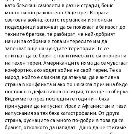
като блъскаш самолети в разни сгради), беше
много силно разклатено. Още през Втората
световна война, когато германски и японски
подводници започват да се появяват в близост до
техните брегове, те разбират, че най-добрият
начин за отбрана е това интересите им да
започват още на чуждите територии. Те се
опитват да се борят с политическите си опоненти
на техен терен. Американците няма да се чувстват
комфортно, ако водят война на свой терен. Те са
народ, който е свикнал да атакува, да е активна
страна в конфликта и ако по някаква причина бъде
поставен в дефанзивна позиция, това ще го обърка.
Видяхме го през последните години – бяха
принудени да напуснат Ирак и Афганистан и тези
напускания за тях бяха катастрофални. От друга
страна, руснаците са много по-добри в това да се
бранят, отколкото да нападат. Дано да не стигаме