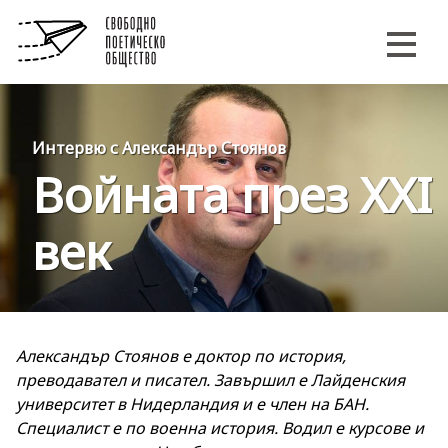
Интервю с Александър Стоянов
Войната през XXI
век
Александър Стоянов e доктор по история,
преводавател и писател. Завършил е Лайденския
университет в Нидерландия и е член на БАН.
Специалист е по военна история. Водил е курсове и