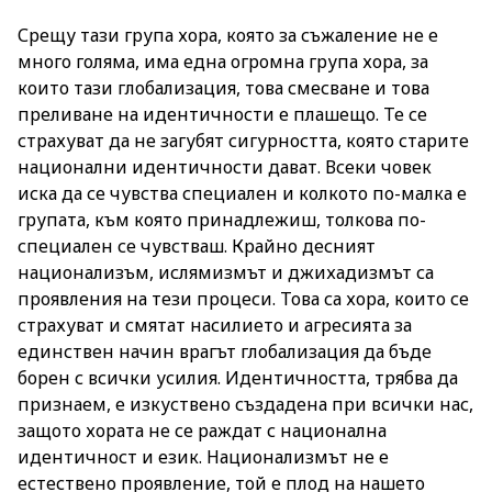
Срещу тази група хора, която за съжаление не е
много голяма, има една огромна група хора, за
които тази глобализация, това смесване и това
преливане на идентичности е плашещо. Те се
страхуват да не загубят сигурността, която старите
национални идентичности дават. Всеки човек
иска да се чувства специален и колкото по-малка е
групата, към която принадлежиш, толкова по-
специален се чувстваш. Крайно десният
национализъм, ислямизмът и джихадизмът са
проявления на тези процеси. Това са хора, които се
страхуват и смятат насилието и агресията за
единствен начин врагът глобализация да бъде
борен с всички усилия. Идентичността, трябва да
признаем, е изкуствено създадена при всички нас,
защото хората не се раждат с национална
идентичност и език. Национализмът не е
естествено проявление, той е плод на нашето