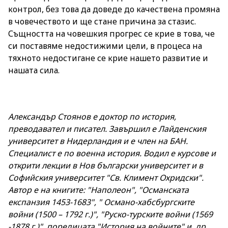
контрол, без това да доведе до качествена промяна
в човечеството и ще стане причина за стазис.
Същността на човешкия прогрес се крие в това, че
си поставяме недостижими цели, в процеса на
тяхното недостигане се крие нашето развитие и
нашата сила.
Александър Стоянов e доктор по история,
преводавател и писател. Завършил е Лайденския
университет в Нидерландия и е член на БАН.
Специалист е по военна история. Водил е курсове и
открити лекции в Нов български университет и в
Софийския университет "Св. Климент Oхридски".
Автор е на книгите: "Наполеон", "Османската
експанзия 1453-1683", " Османо-хабсбургските
войни (1500 – 1792 г.)", "Руско-турските войни (1569
-1878 г.)", поредицата "История на войните" и др.,