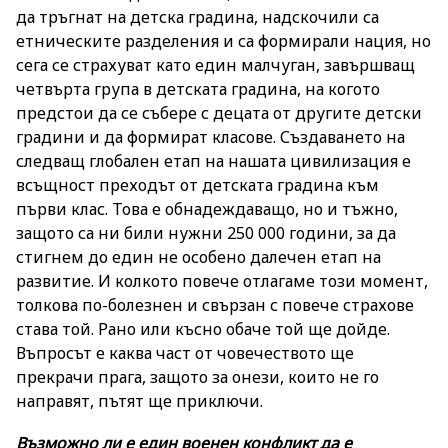
да тръгнат на детска градина, надскочили са
етническите разделения и са формирали нация, но
сега се страхуват като един малчуган, завършващ
четвърта група в детската градина, на когото
предстои да се събере с децата от другите детски
градини и да формират класове. Създаването на
следващ глобален етап на нашата цивилизация е
всъщност преходът от детската градина към
първи клас. Това е обнадеждаващо, но и тъжно,
защото са ни били нужни 250 000 години, за да
стигнем до един не особено далечен етап на
развитие. И колкото повече отлагаме този момент,
толкова по-болезнен и свързан с повече страхове
става той. Рано или късно обаче той ще дойде.
Въпросът е каква част от човечеството ще
прекрачи прага, защото за онези, които не го
направят, пътят ще приключи.
Възможно ли е един военен конфликт да е