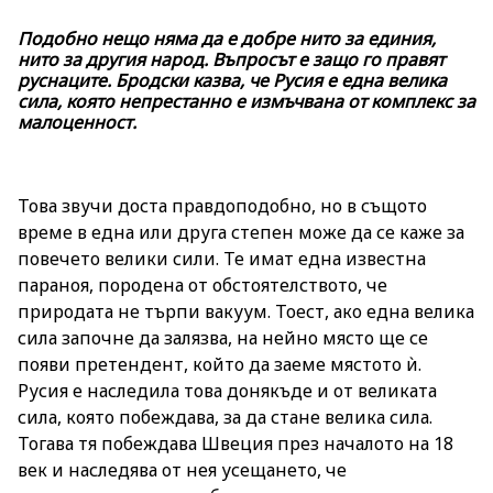
Подобно нещо няма да е добре нито за единия,
нито за другия народ. Въпросът е защо го правят
руснаците. Бродски казва, че Русия е една велика
сила, която непрестанно е измъчвана от комплекс за
малоценност.
Това звучи доста правдоподобно, но в същото
време в една или друга степен може да се каже за
повечето велики сили. Те имат една известна
параноя, породена от обстоятелството, че
природата не търпи вакуум. Тоест, ако една велика
сила започне да залязва, на нейно място ще се
появи претендент, който да заеме мястото ѝ.
Русия е наследила това донякъде и от великата
сила, която побеждава, за да стане велика сила.
Тогава тя побеждава Швеция през началото на 18
век и наследява от нея усещането, че