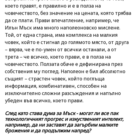
което правят, е правилно и е в полза на
човечеството, без значение на цената, която трябва
да се плати. Прави впечатление, например, че
Илън Мъск има много наполеоновско мислене.
Той, от една страна, има комплекса на малкия
човек, който е стигнал до голямото място, от друга
– вярва, че е по-умен от всички останали, а от
трета – че всичко, което прави, е в полза на
човечеството. Ползата обаче е дефинирана през
собствения му поглед. Наполеон е бил абсолютно
същият – страстен човек, който поглъща
информация, комбинативен, способен на
изключително сложни разсъждения и напълно
убеден във всичко, което прави.
След като става дума за Мъск - могат ли все пак
технологичният прогрес и изкуственият интелект,
например, да ни заставят да загърбим малките
брожения и да продължим напред?