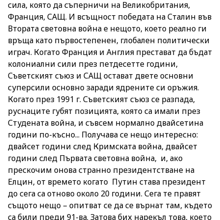
сила, която да съперничи на Великобритания,
Франция, САЩ. И всъщност победата на Сталин във
Втората световна война е нещото, което реално ги
връща като първостепенен, глобален политически
играч. Когато Франция и Англия престават да бъдат
колониални сили през петдесетте години,
Съветският съюз и САЩ остават двете основни
суперсили основно заради ядрените си оръжия.
Когато през 1991 г. Съветският съюз се разпада,
руснаците губят позицията, която са имали през
Студената война, и съвсем нормално двайсетина
години по-късно... Получава се нещо интересно:
двайсет години след Кримската война, двайсет
години след Първата световна война, и, ако
прескочим онова странно президентстване на
Елцин, от времето когато Путин става президент
до сега са отново около 20 години. Сега те правят
същото нещо – опитват се да се върнат там, където
са били преди 91-ва. Затова бих нарекъл това, което