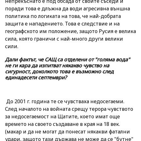
непрекъснато е под обсада от своите съседи и
поради това е длъжна да води агресивна външна
политика по логиката на това, че най-добрата
защита е нападението. Това е следствие и на
географското им положение, защото Русия е велика
сила, която граничи с най-много други велики
сили.
Дали фактът, че САЩ са отделени от "голяма вода"
не ги кара да изпитват някакво чувство на
сигурност, доколкото това е възможно след
единадесети септември?
До 2001 г. година те се чувстваха недосегаеми.
След началото на войната срещу терора чувството
за недосегаемост на Щатите, което имат още
времето на своето създаване в края на 18 век.
(макар и да не могат да понесат някакви фатални
удари, защото тази държава не може да се "бутне"