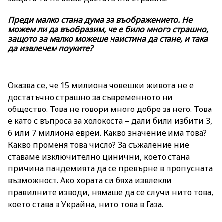
Преди малко стана дума за въображението. Не
можем ли да въобразим, че е било много страшно,
защото за малко можеше наистина да стане, и така
да извлечем поуките?
Оказва се, че 15 милиона човешки живота не е
достатъчно страшно за съвременното ни
общество. Това не говори много добре за него. Това
е като с въпроса за холокоста – дали били избити 3,
6 или 7 милиона евреи. Какво значение има това?
Какво променя това число? За съжаление ние
ставаме изключително цинични, което стана
причина пандемията да се превърне в пропусната
възможност. Ако хората си бяха извлекли
правилните изводи, нямаше да се случи нито това,
което става в Украйна, нито това в Газа.