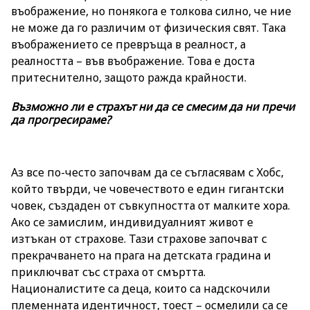
въображение, но понякога е толкова силно, че ние
не може да го различим от физическия свят. Така
въображението се превръща в реалност, а
реалността – във въображение. Това е доста
притеснително, защото ражда крайности.
Възможно ли е страхът ни да се смесим да ни пречи
да прогресираме?
Аз все по-често започвам да се съгласявам с Хобс,
който твърди, че човечеството е един гигантски
човек, създаден от съвкупността от малките хора.
Ако се замислим, индивидуалният живот е
изтъкан от страхове. Тази страхове започват с
прекрачването на прага на детската градина и
приключват със страха от смъртта.
Националистите са деца, които са надскочили
племенната идентичност, тоест – осмелили са се