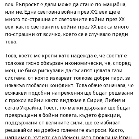
век. Въпросът е дали може да стане по-мащабна,
или не. Една световна война през XXI век ще е
много по-страшна от световните войни през XX
век, както световните войни през XX век са много
по-страшни от всичко, което се е случвало преди
това.
Това, което ме крепи като надежда е, че светът е
толкова тясно обвързан икономически, че, според
мен, не биха рискували да съсипят цялата тази
система, от която изкарват толкова добри пари, за
някакъв глобален конфликт. Това обаче означава, че
всякакви подобни напрежения ще бъдат решавани
с прокси войни както видяхме в Сирия, Либия и
сега в Украйна. Тоест, по-малки държави ще бъдат
превръщани в бойни полета, където фракции,
поддържани от великите сили, ще се избиват,
решавайки на дребно големите въпроси. Както,
например, хутите са в Йемен като прокси на Иран