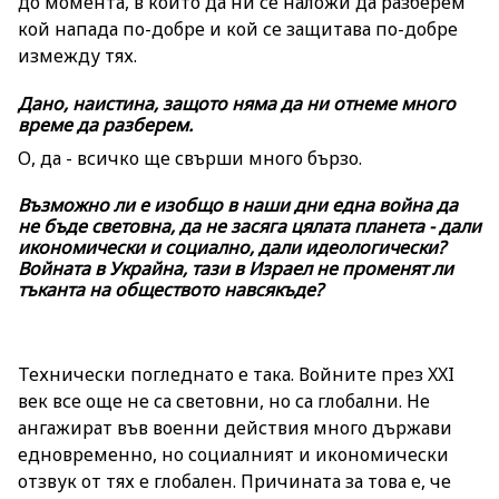
до момента, в който да ни се наложи да разберем
кой напада по-добре и кой се защитава по-добре
измежду тях.
Дано, наистина, защото няма да ни отнеме много
време да разберем.
О, да - всичко ще свърши много бързо.
Възможно ли е изобщо в наши дни една война да
не бъде световна, да не засяга цялата планета - дали
икономически и социално, дали идеологически?
Войната в Украйна, тази в Израел не променят ли
тъканта на обществото навсякъде?
Технически погледнато е така. Войните през XXI
век все още не са световни, но са глобални. Не
ангажират във военни действия много държави
едновременно, но социалният и икономически
отзвук от тях е глобален. Причината за това е, че