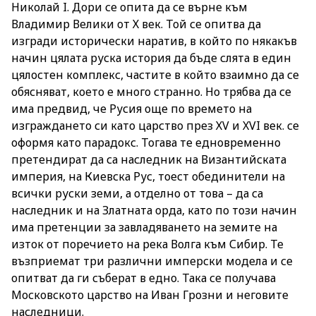
Николай I. Дори се опита да се върне към
Владимир Велики от Х век. Той се опитва да
изгради исторически наратив, в който по някакъв
начин цялата руска история да бъде слята в един
цялостен комплекс, частите в който взаимно да се
обясняват, което е много странно. Но трябва да се
има предвид, че Русия още по времето на
изграждането си като царство през ХV и XVI век. се
оформя като парадокс. Тогава те едновременно
претендират да са наследник на Византийската
империя, на Киевска Рус, тоест обединители на
всички руски земи, а отделно от това – да са
наследник и на Златната орда, като по този начин
има претенции за завладяването на земите на
изток от поречието на река Волга към Сибир. Те
възприемат три различни имперски модела и се
опитват да ги съберат в едно. Така се получава
Московското царство на Иван Грозни и неговите
наследници.