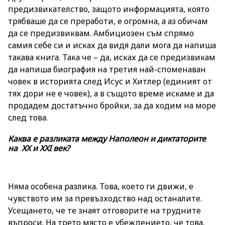
предизвикателство, защото информацията, която
трябваше да се преработи, е огромна, а аз обичам
да се предизвиквам. Амбициозен съм спрямо
самия себе си и исках да видя дали мога да напиша
такава книга. Така че ­– да, исках да се предизвикам
да напиша биография на третия най-споменаван
човек в историята след Исус и Хитлер (единият от
тях дори не е човек), а в същото време искаме и да
продадем достатъчно бройки, за да ходим на море
след това.
Каква е разликата между Наполеон и диктаторите
на ХХ и ХХI век?
Няма особена разлика. Това, което ги движи, е
чувството им за превъзходство над останалите.
Усещането, че те знаят отговорите на трудните
въпроси. На трето място е убеждението, че това,