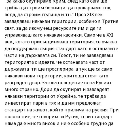
"За какво окупираме Крим, след като сега ще
трябва да строим болници, да прокарваме ток,
вода, да строим пътища и тн." През XIX век.
завладяваш някакви територии, особено в Третия
свят, за да изсмучеш ресурсите им и да ги
управляваш като някакви касички. Само че в XXI
век., когато присъединяваш територия, се очаква
да поддържаш същия стандарт като в останалите
части на държавата си. Тоест, ти не завладяваш
територията с идеята, че останалата част от
държавата ти ще просперира, а тук ще са само
някакви нови територии, които да стоят като
разграден двор. Затова поведението на Русия е
много странно. Дори да окупират и завладеят
някакви територии от Украйна, те трябва да
инвестират пари в тях и да им предложат
стандарт на живот, който прилича на руския. При
положение, че говорим за Русия, този стандарт
няма да е много висок и не е особено трудно да