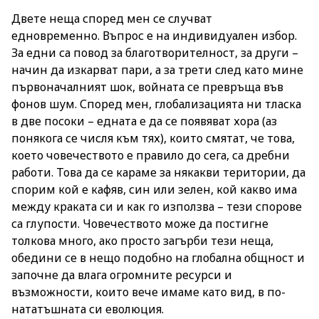
Двете неща според мен се случват
едновременно. Въпрос е на индивидуален избор.
За едни са повод за благотворителност, за други –
начин да изкарват пари, а за трети след като мине
първоначалният шок, войната се превръща във
фонов шум. Според мен, глобализацията ни тласка
в две посоки – едната е да се появяват хора (аз
понякога се числя към тях), които смятат, че това,
което човечеството е правило до сега, са дребни
работи. Това да се караме за някакви територии, да
спорим кой е кафяв, син или зелен, кой какво има
между краката си и как го използва – тези спорове
са глупости. Човечеството може да постигне
толкова много, ако просто загърби тези неща,
обедини се в нещо подобно на глобална общност и
започне да влага огромните ресурси и
възможности, които вече имаме като вид, в по-
нататъшната си еволюция.