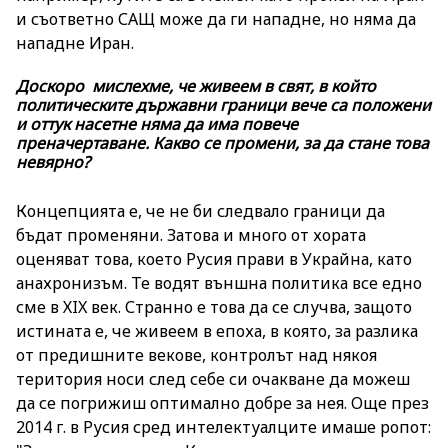
и съответно САЩ може да ги нападне, но няма да
нападне Иран.
Доскоро мислехме, че живеем в свят, в който
политическите държавни граници вече са положени
и оттук насетне няма да има повече
преначертаване. Какво се промени, за да стане това
невярно?
Концепцията е, че не би следвало граници да
бъдат променяни. Затова и много от хората
оценяват това, което Русия прави в Украйна, като
анахронизъм. Те водят външна политика все едно
сме в ХIX век. Странно е това да се случва, защото
истината е, че живеем в епоха, в която, за разлика
от предишните векове, контролът над някоя
територия носи след себе си очакване да можеш
да се погрижиш оптимално добре за нея. Още през
2014 г. в Русия сред интелектуалците имаше ропот: