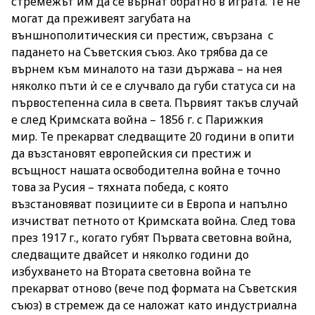
стремежът им да се върнат обратно в играта. Те не
могат да преживеят загубата на
външнополитическия си престиж, свързана с
падането на Съветския съюз. Ако трябва да се
върнем към миналото на тази държава ­­– на нея
няколко пъти ѝ се е случвало да губи статуса си на
първостепенна сила в света. Първият такъв случай
е след Кримската война – 1856 г. с Парижкия
мир. Те прекарват следващите 20 години в опити
да възстановят европейския си престиж и
всъщност нашата освободителна война е точно
това за Русия – тяхната победа, с която
възстановяват позициите си в Европа и напълно
изчистват петното от Кримската война. След това
през 1917 г., когато губят Първата световна война,
следващите двайсет и няколко години до
избухването на Втората световна война те
прекарват отново (вече под формата на Съветския
съюз) в стремеж да се наложат като индустриална