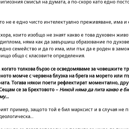
елигиозния смисъл на думата, а по-скоро като едно пос
то не е едно чисто интелектуално преживяване, има и 
ора, които изобщо не знаят какво е това духовен живот
 диплома, няма как да завършиш образование по духов
едно семейство и да го има, или пък да е роден в замож
 нищо общо с класовите определения.
, когато толкова бързо се осведомяваме за човешките 
еното момче с червена блузка на брега на морето или п
йната. Тогава някои поети рефлектират моментално, дру
Сещам се за Брехтовото –
Никой няма да пита какво е б
 му…
рият пример, защото той е бил марксист и в случая не 
идеологическа…