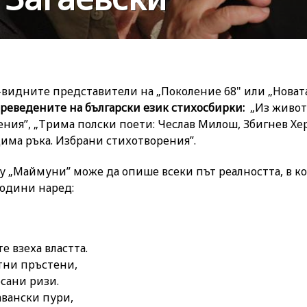
-видните представители на „Поколение 68" или „Новата
преведените на български език стихосбирки:
„Из живот
ния”, „Трима полски поети: Чеслав Милош, Збигнев Хе
дима ръка. Избрани стихотворения”.
 „Маймуни” може да опише всеки път реалността, в к
години наред:
 взеха властта.

тни пръстени,

сани ризи.

вански пури,
