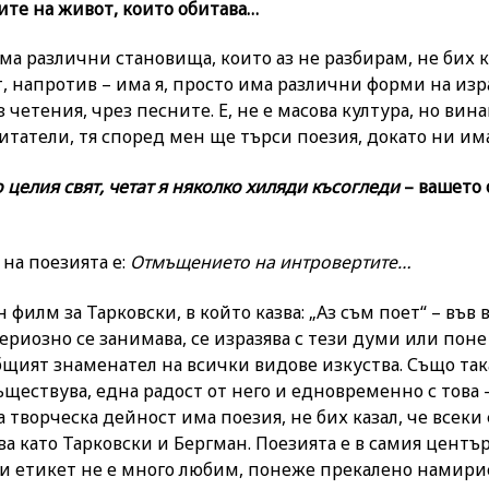
ите на живот, които обитава…
ма различни становища, които аз не разбирам, не бих к
т, напротив – има я, просто има различни форми на изр
 четения, чрез песните. Е, не е масова култура, но вин
итатели, тя според мен ще търси поезия, докато ни има
целия свят, четат я няколко хиляди късогледи
– вашето 
на поезията е:
Отмъщението на интровертите…
 филм за Тарковски, в който казва: „Аз съм поет“ – във в
ериозно се занимава, се изразява с тези думи или поне 
общият знаменател на всички видове изкуства. Също та
ъществува, една радост от него и едновременно с това 
на творческа дейност има поезия, не бих казал, че всек
ва като Тарковски и Бергман. Поезията е в самия центъ
зи етикет не е много любим, понеже прекалено намирис