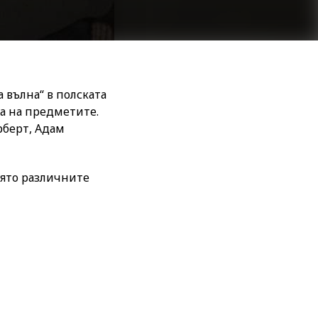
 вълна“ в полската
а на предметите.
рберт, Адам
оято различните