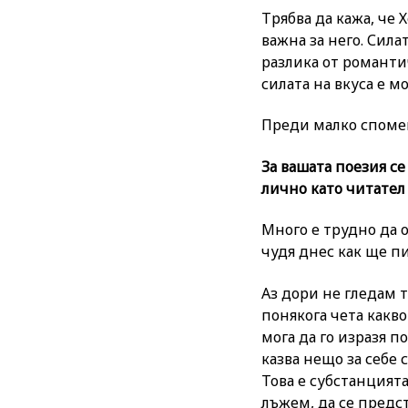
Трябва да кажа, че
важна за него. Сила
разлика от романти
силата на вкуса е м
Преди малко спомена
За вашата поезия се
лично като читател
Много е трудно да о
чудя днес как ще п
Аз дори не гледам т
понякога чета какво
мога да го изразя п
казва нещо за себе с
Това е субстанцията
лъжем, да се предст