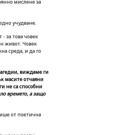
тоянно мислене за
едно учудване.
 - за това човек
ен живот. Човек
на среда, и да го
трагедии, виждаме ги
ък масите отчаяни
ги не са способни
ило времето, а защо
пише от поетична