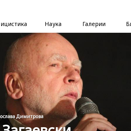
лицистика
Наука
Галерии
Б
лослава Димитрова
 Загаевски