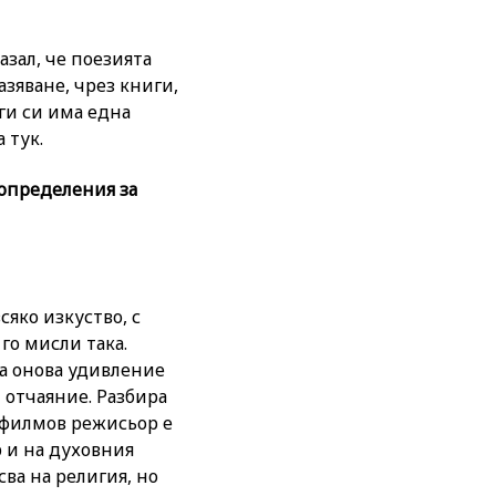
азал, че поезията
азяване, чрез книги,
аги си има една
 тук.
определения за
сяко изкуство, с
го мисли така.
ка онова удивление
- отчаяние. Разбира
и филмов режисьор е
р и на духовния
ва на религия, но