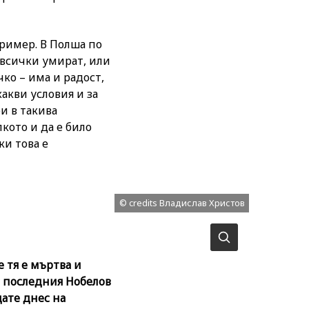
пример. В Полша по
 всички умират, или
чко – има и радост,
какви условия и за
и в такива
кото и да е било
ки това е
© credits Владислав Христов
е тя е мъртва и
с последния Нобелов
дате днес на