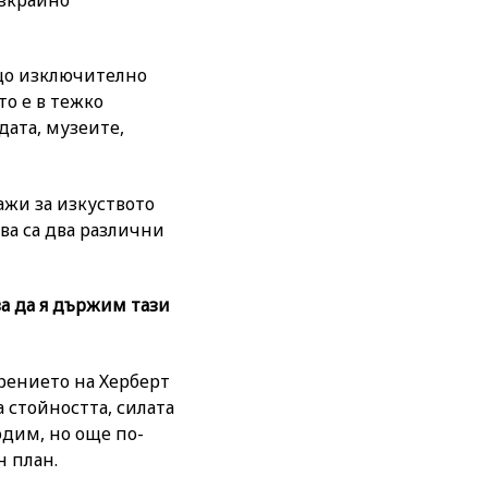
ещо изключително
то е в тежко
дата, музеите,
ажи за изкуството
ова са два различни
ва да я държим тази
орението на Херберт
а стойността, силата
одим, но още по-
н план.