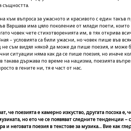
а същността.
рна към въпроса за ужасното и красивото с един такъв 
ъв Варшава има цяло поколение от млади поети, които
гато човек чете стихотворенията им, в тях открива вси
Зная – условията са били ужасни, но човек пише във вся
ц не съм видял някой да може да пише поезия, и може б
ни ситуации няма как да се пише поезия, но иначе кол
 в такава държава по време на нацизма, поезията въпре
росто в гените ни, тя е част от нас.
ват, че поезията е камерно изкуство, другата посока е, ч
музиката, но ето че се появяват следните тенденции – 
ра и неговата поезия в текстове за музика… Вие как гле