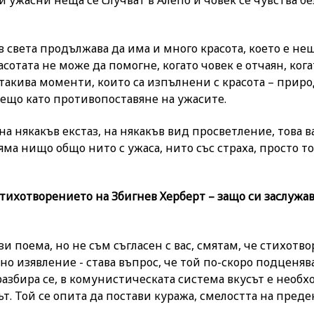
 в света продължава да има и много красота, което е н
асотата не може да помогне, когато човек е отчаян, кога
такива моменти, които са изпълнени с красота – приро
 нещо като противопоставяне на ужасите.
а някакъв екстаз, на някакъв вид просветление, това в
няма нищо общо нито с ужаса, нито със страха, просто т
 стихотворението на Збигнев Херберт – защо си заслужа
зи поема, но не съм съгласен с вас, смятам, че стихотв
но изявление - става въпрос, че той по-скоро подценяв
разбира се, в комунистическата система вкусът е необх
т. Той се опита да постави куража, смелостта на преде