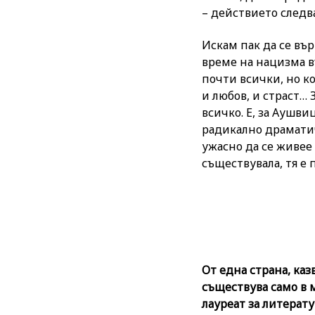
– действието следв
Искам пак да се въ
време на нацизма в
почти всички, но ко
и любов, и страст… 
всичко. Е, за Aушви
радикално драматич
ужасно да се живее
съществувала, тя е п
От една страна, каз
съществува само в 
лауреат за литерату