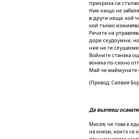
прикриха си стъпала
Ние нищо не забеля
в други неща: кой ч
кой тъкмо изживява
Речите на управляв
дори скудоумни, но 
ние не ги слушахме
Войните станаха ощ
воняха по-силно отп
(Превод: Силвия Бо
Да възпееш осакатя
Мисля, че това е ед
на онези, които се 
ден научаваме какв