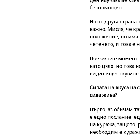
безпомощен.
Но от друга страна,
важно. Мисля, че кр
положение, но има 
четенето, и това е
Поезията е момент н
като цяло, но това 
вида съществуване.
Силата на вкуса на
сила жива?
Първо, аз обичам та
е едно послание, ед
на куража, защото, 
необходим е куражъ