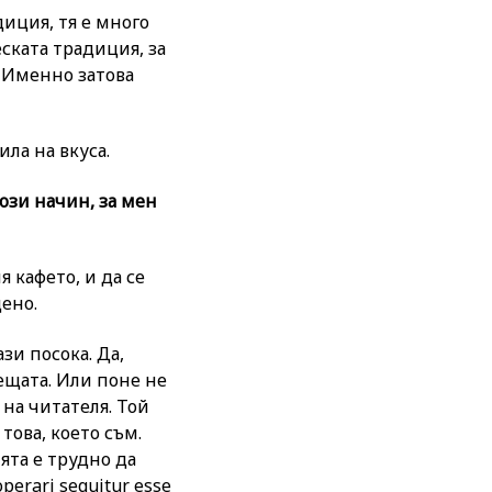
иция, тя е много
еската традиция, за
. Именно затова
ила на вкуса.
този начин, за мен
я кафето, и да се
ено.
зи посока. Да,
нещата. Или поне не
 на читателя. Той
 това, което съм.
ията е трудно да
erari sequitur esse