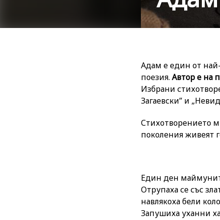
Адам е един от най
поезия.
Автор е на 
Избрани стихотворе
Загаевски” и „Неви
Стихотворението му
поколения живеят 
Един ден маймуните
Отрупаха се със зла
навлякоха бели коло
Запушиха уханни ха