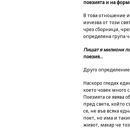
поезията и на форм
В това отношение и
изчезва от този свя
чрез сборници, чрез
определена група ч
Пишат я милиони по 
поезия…
Друго определение 
Наскоро гледах един
което човек много с
Поезията се явява 
пред света, който с
се, не във всяка ед
поет, но има и таки
живот, макар че то