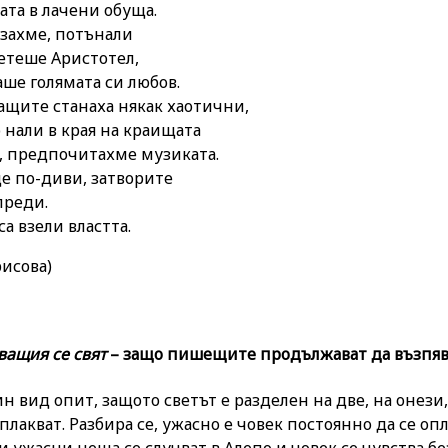
та в лачени обуща.

захме, потънали

етеше Аристотел,

ше голямата си любов.

ащите станаха някак хаотични,

нали в края на краищата

, предпочитахме музиката.

е по-диви, затворите

реди.

рисова)
ващия се свят
– защо пишещите продължават да възпяв
ин вид опит, защото светът е разделен на две, на онези
оплакват. Разбира се, ужасно е човек постоянно да се оп
и ужасни неща се случват в Алепо и човек се чувства б