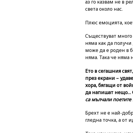
аз го казвам не в р
света около нас.
Плюс емоцията, кое
Съществуват много х
няма как да получи
може да е роден в б
няма. Така че няма
Ето в сегашния свят
през екрани – удав
хора, бягащи от во
да напишат нещо… 
са мълчали поетите
Брехт не е най-доб
гледна точка, а от 