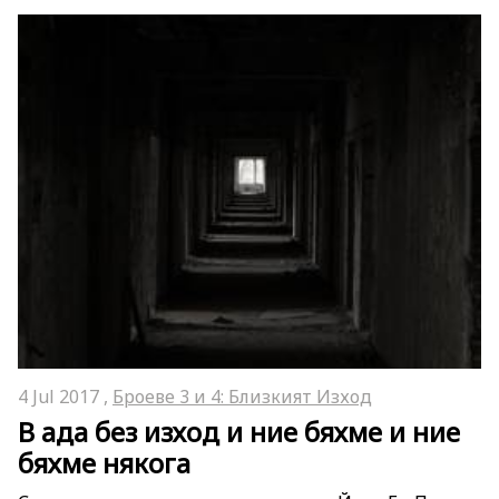
4 Jul 2017 ,
Броеве 3 и 4: Близкият Изход
В ада без изход и ние бяхме и ние
бяхме някога