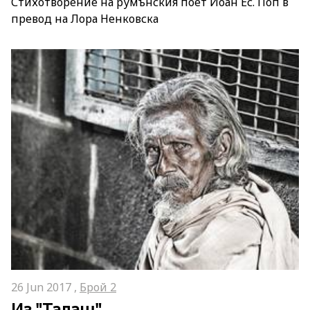
Стихотворение на румънския поет Йоан Ес. Поп в
превод на Лора Ненковска
26 Jun 2017 ,
Брой 2
Из "Талаш"