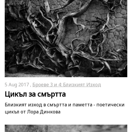
5 Aug 2017 ,
Броеве 3 и 4: Близкият Изход
Цикъл за смъртта
Близкият изход в смъртта и паметта - поетически
цикъл от Лора Динкова