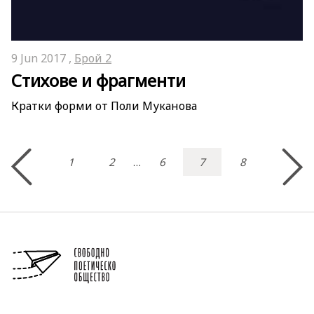
9 Jun 2017 ,
Брой 2
Стихове и фрагменти
Кратки форми от Поли Муканова
1
2
6
7
8
…