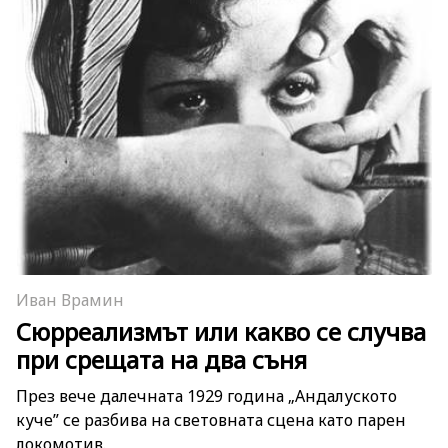
Иван Врамин
Сюрреализмът или какво се случва
при срещата на два съня
През вече далечната 1929 година „Андалуското
куче” се разбива на световната сцена като парен
локомотив.