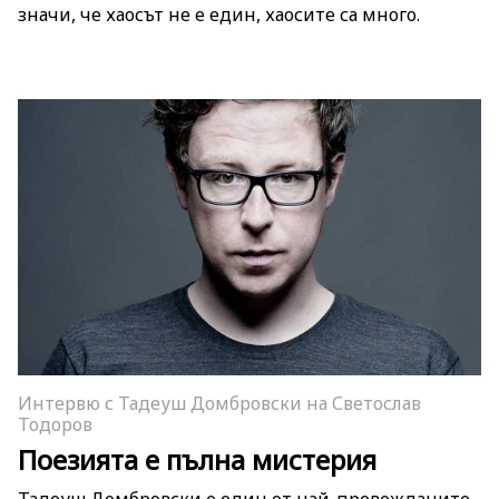
значи, че хаосът не е един, хаосите са много.
Интервю с Тадеуш Домбровски на Светослав
Тодоров
Поезията е пълна мистерия