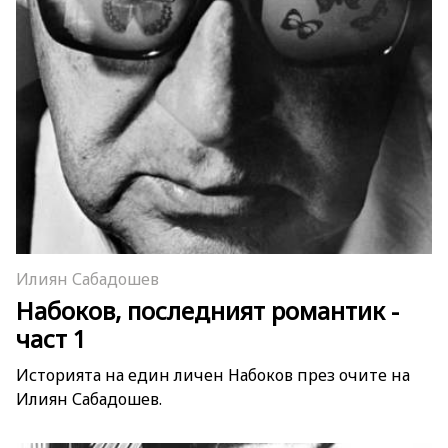
Илиян Сабадошев
Набоков, последният романтик -
част 1
Историята на един личен Набоков през очите на
Илиян Сабадошев.