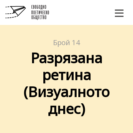
Брой 14
Разрязана
ретина
(Визуалното
днес)