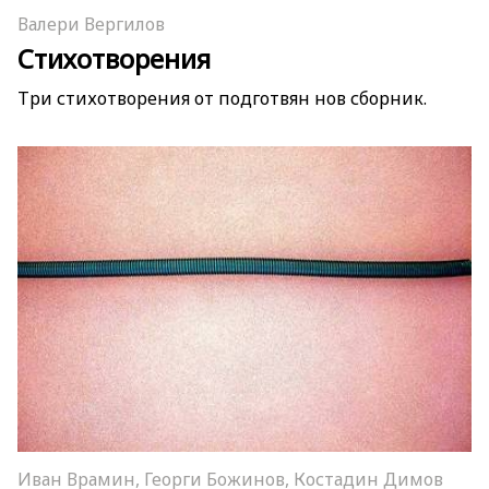
Валери Вергилов
Стихотворения
Три стихотворения от подготвян нов сборник.
Иван Врамин, Георги Божинов, Костадин Димов