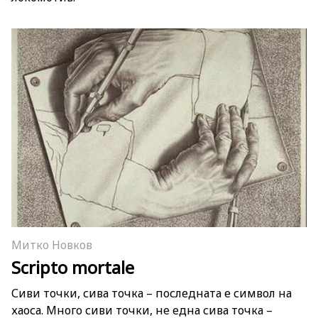
Митко Новков
Scripto mortale
Сиви точки, сива точка – последната е символ на
хаоса. Много сиви точки, не една сива точка –