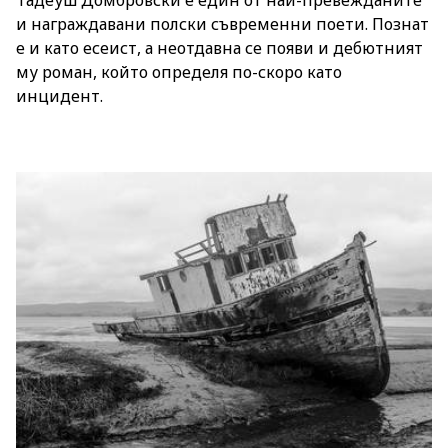
Тадеуш Домбровски е един от най-превежданите
и награждавани полски съвременни поети. Познат
е и като есеист, а неотдавна се появи и дебютният
му роман, който определя по-скоро като
инцидент.