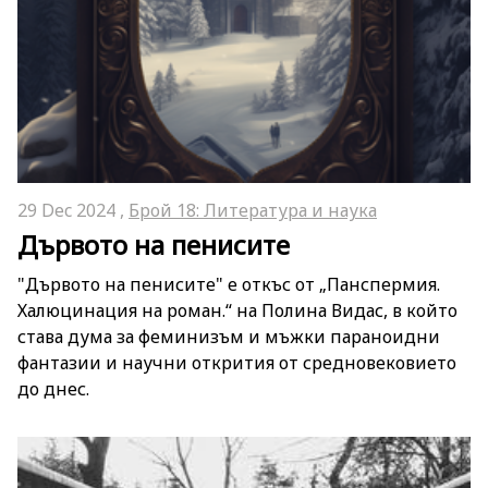
29 Dec 2024 ,
Брой 18: Литература и наука
Дървото на пенисите
"Дървото на пенисите" е откъс от „Панспермия.
Халюцинация на роман.“ на Полина Видас, в който
става дума за феминизъм и мъжки параноидни
фантазии и научни открития от средновековието
до днес.