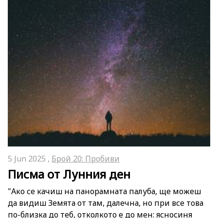
5 Jun 2025 ,
Брой 20: Пробиви
Писма от Лунния ден
"Ако се качиш на панорамната палуба, ще можеш
да видиш Земята от там, далечна, но при все това
по-близка до теб, отколкото е до мен: ясносиня