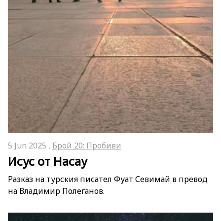
5 Jun 2025 ,
Брой 20: Пробиви
Исус от Насау
Разказ на турския писател Фуат Севимай в превод
на Владимир Полеганов.