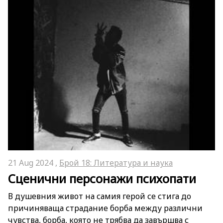
21 Aug 2024 ,
Брой 18: Литература и наука
Сценични персонажи психопати
В душевния живот на самия герой се стига до
причиняваща страдание борба между различни
чувства, борба, която не трябва да завършва с