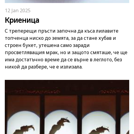
12 Jan 2025
Криеница
С треперещи пръсти започна да къса лилавите
топченца ниско до земята, за да стане хубав и
строен букет, утешена само заради
просветляващия мрак, но и защото смяташе, че ще
има достатъчно време да се върне в леглото, без
никой да разбере, че е излизала.