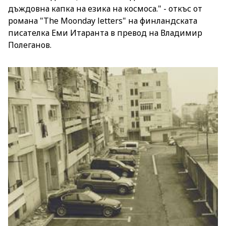
дъждовна капка на езика на космоса." - откъс от
романа "The Moonday letters" на финландската
писателка Еми Итаранта в превод на Владимир
Полеганов.