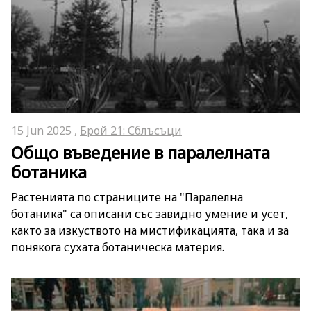
15 Jun 2025 ,
Брой 21: Сблъсъци
Общо въведение в паралелната
ботаника
Растенията по страниците на "Паралелна
ботаника" са описани със завидно умение и усет,
както за изкуството на мистификацията, така и за
понякога сухата ботаническа материя.