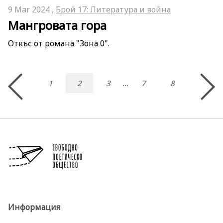
9 Mar 2024 ,
Брой 17: Литература и война
Мангровата гора
Откъс от романа "Зона 0".
1
2
3
7
8
…
Информация